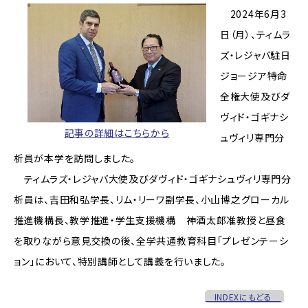
2024年6月3
日（月）、ティムラ
ズ・レジャバ駐日
ジョージア特命
全権大使及びダ
ヴィド・ゴギナシ
記事の詳細はこちらから
ュヴィリ専門分
析員が本学を訪問しました。
ティムラズ・レジャバ大使及びダヴィド・ゴギナシュヴィリ専門分
析員は、吉田和弘学長、リム・リーワ副学長、小山博之グローカル
推進機構長、教学推進・学生支援機構 神酒太郎准教授と昼食
を取りながら意見交換の後、全学共通教育科目「プレゼンテーシ
ョン」において、特別講師として講義を行いました。
INDEXにもどる