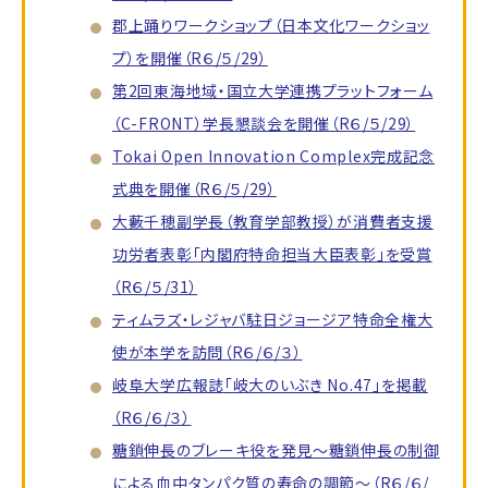
郡上踊りワークショップ（日本文化ワークショッ
プ）を開催（R６/５/29）
第2回東海地域・国立大学連携プラットフォーム
（C-FRONT）学長懇談会を開催（R６/５/29）
Tokai Open Innovation Complex完成記念
式典を開催（R６/５/29）
大藪千穂副学長（教育学部教授）が消費者支援
功労者表彰「内閣府特命担当大臣表彰」を受賞
（R６/５/31）
ティムラズ・レジャバ駐日ジョージア特命全権大
使が本学を訪問（R６/６/３）
岐阜大学広報誌「岐大のいぶき No.47」を掲載
（R６/６/３）
糖鎖伸長のブレーキ役を発見～糖鎖伸長の制御
による血中タンパク質の寿命の調節～（R６/６/