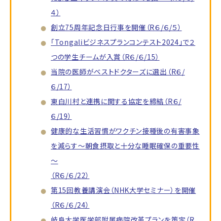
４）
創立75周年記念日行事を開催（R６/６/５）
「Tongaliビジネスプランコンテスト2024」で２
つの学生チームが入賞（R６/６/15）
当院の医師がベストドクターズに選出（R６/
６/17）
東白川村と連携に関する協定を締結（R６/
６/19）
健康的な生活習慣がワクチン接種後の有害事象
を減らす～朝食摂取と十分な睡眠確保の重要性
～
（R６/６/22）
第15回教養講演会（NHK大学セミナー）を開催
（R６/６/24）
岐阜大学医学部附属病院改革プランを策定（R