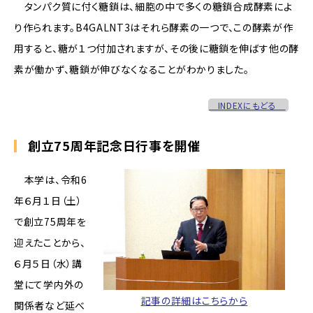
タンパク質に付く糖鎖は、細胞の中で多くの糖鎖合成酵素によ
り作られます。B4GALNT3はそれら酵素の一つで、この酵素が作
用すると、糖が１つ付加されますが、その後に糖鎖を伸ばす他の酵
素が働かず、糖鎖が伸びなくなることがわかりました。
INDEXにもどる
創立75周年記念日行事を開催
本学は、令和6
年６月１日（土）
で創立75周年を
迎えたことから、
６月５日（水）講
堂にて学内外の
記事の詳細はこちらから
関係者など延べ