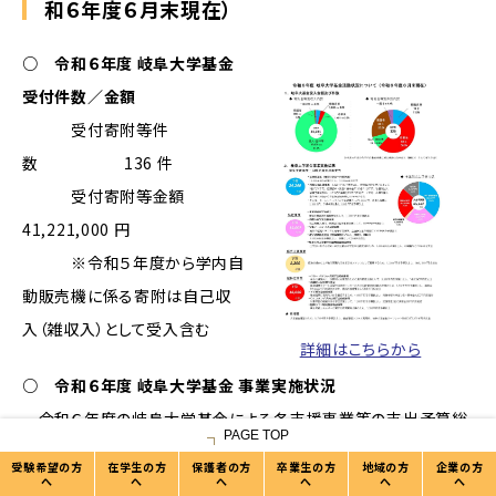
和６年度６月末現在）
○ 令和６年度 岐阜大学基金
受付件数／金額
受付寄附等件
数 136 件
受付寄附等金額
41,221,000 円
※令和５年度から学内自
動販売機に係る寄附は自己収
入（雑収入）として受入含む
詳細はこちらから
○ 令和６年度 岐阜大学基金 事業実施状況
令和６年度の岐阜大学基金による各支援事業等の支出予算総
PAGE TOP
額は、6,519万円です。
受験希望の方
在学生の方
保護者の方
卒業生の方
地域の方
企業の方
へ
へ
へ
へ
へ
へ
学生支援事業・国際交流支援事業等においては、2,426万円を