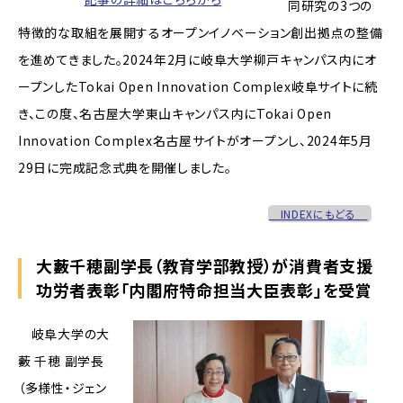
同研究の3つの
特徴的な取組を展開するオープンイノベーション創出拠点の整備
を進めてきました。2024年2月に岐阜大学柳戸キャンパス内にオ
ープンしたTokai Open Innovation Complex岐阜サイトに続
き、この度、名古屋大学東山キャンパス内にTokai Open
Innovation Complex名古屋サイトがオープンし、2024年5月
29日に完成記念式典を開催しました。
INDEXにもどる
大藪千穂副学長（教育学部教授）が消費者支援
功労者表彰「内閣府特命担当大臣表彰」を受賞
岐阜大学の大
藪 千穂 副学長
（多様性・ジェン