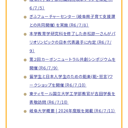
６/７/５）
ぎふフューチャーセンター（岐阜県子育て支援課
との共同開催）を実施（R６/７/８）
本学教育学研究科を修了した赤松諒一さんがパ
リオリンピックの日本代表選手に内定（R６/７/
９）
第２回カーボンニュートラル共創シンポジウムを
開催（R６/７/９）
留学生と日本人学生のための能楽(能・狂言)ワ
ークショップを開催（R６/７/10）
東ティモール国立大学工学部教官が吉田学長を
表敬訪問（R６/７/10）
岐阜大学概要 | 2024年度版を掲載（R６/７/11）