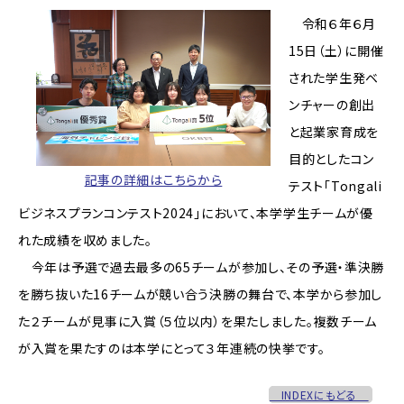
令和６年６月
15日（土）に開催
された学生発ベ
ンチャーの創出
と起業家育成を
目的としたコン
記事の詳細はこちらから
テスト「Tongali
ビジネスプランコンテスト2024」において、本学学生チームが優
れた成績を収めました。
今年は予選で過去最多の65チームが参加し、その予選・準決勝
を勝ち抜いた16チームが競い合う決勝の舞台で、本学から参加し
た２チームが見事に入賞（５位以内）を果たしました。複数チーム
が入賞を果たすのは本学にとって３年連続の快挙です。
INDEXにもどる