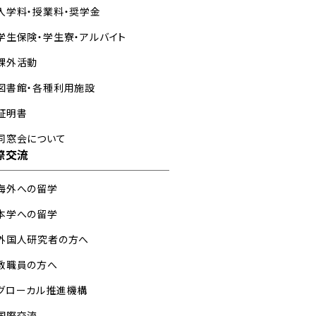
入学料・授業料・奨学金
学生保険・学生寮・アルバイト
課外活動
図書館・各種利用施設
証明書
同窓会について
際交流
海外への留学
本学への留学
外国人研究者の方へ
教職員の方へ
グローカル推進機構
国際交流