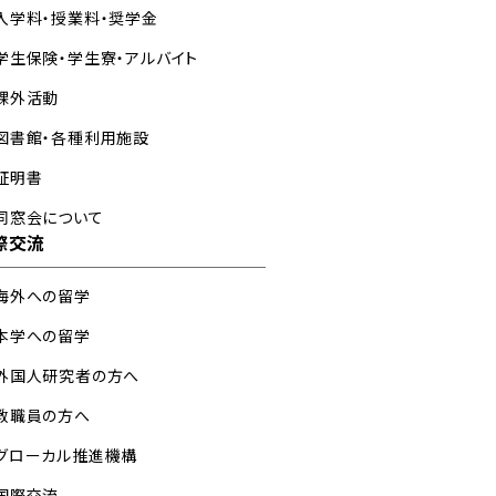
入学料・授業料・奨学金
学生保険・学生寮・アルバイト
課外活動
図書館・各種利用施設
証明書
同窓会について
際交流
海外への留学
本学への留学
外国人研究者の方へ
教職員の方へ
グローカル推進機構
国際交流