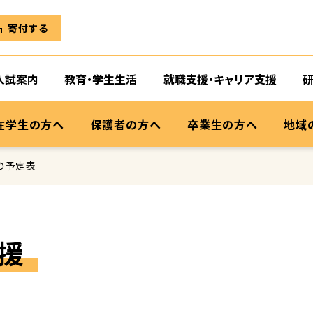
寄付する
入試案内
教育・学生生活
就職支援・キャリア支援
在学生の方へ
保護者の方へ
卒業生の方へ
地域
の予定表
援