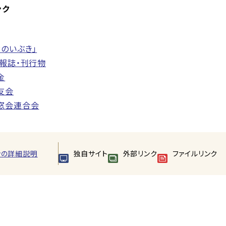
ンク
のいぶき」
広報誌・刊行物
金
友会
窓会連合会
ンの詳細説明
独自サイト
外部リンク
ファイルリンク