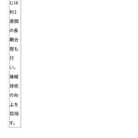
には
約1
週間
の長
期合
宿も
行
い，
操縦
技術
の向
上を
目指
す。