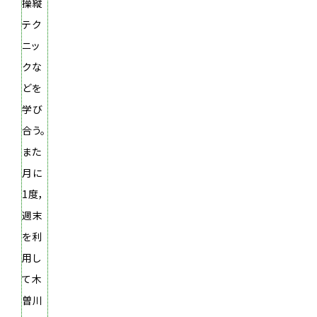
操縦
テク
ニッ
クな
どを
学び
合う。
また
月に
1度，
週末
を利
用し
て木
曽川