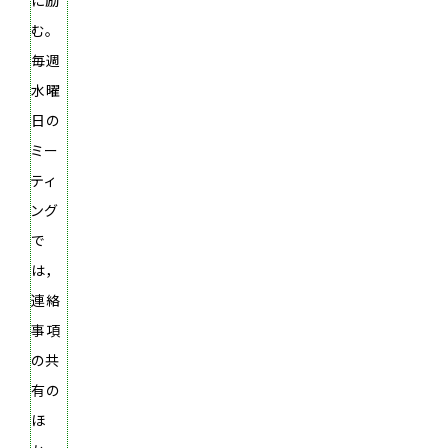
に励
む。
毎週
水曜
日の
ミー
ティ
ング
で
は，
連絡
事項
の共
有の
ほ