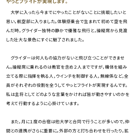
やっとフライトが実現します。
大学に入ったら今までにやったことがないことに挑戦したいと
思い，航空部に入りました。体験搭乗会で生まれて初めて空を飛
んだ時，グライダー独特の静かで優雅な飛行と，操縦席から見渡
した壮大な景色にすぐに魅了されました。
グライダーは何人もの協力がないと飛び立つことができませ
ん。操縦席に乗れるのは教官を含め２人までですが，機体を組み
立てる際に指揮を執る人，ウインチを制御する人，無線係など，全
員がそれぞれの役割を全うしてやっとフライトが実現するんです。
私は主将としてどのような言葉をかければ皆が動きやすいのかを
考えて行動するように心掛けています。
また，月に１度の合宿は他大学と合同で行うことが多いので，仲
間との連携がさらに重要に。外部の方と打ち合わせを行ったり，拡