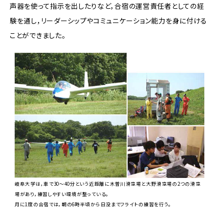
声器を使って指示を出したりなど，合宿の運営責任者としての経
験を通し，リーダーシップやコミュニケーション能力を身に付ける
ことができました。
岐阜大学は，車で30～40分という近距離に木曽川滑空場と大野滑空場の2つの滑空
場があり，練習しやすい環境が整っている。
月に1度の合宿では，朝の6時半頃から日没までフライトの練習を行う。