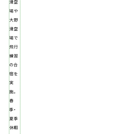
滑空
場や
大野
滑空
場で
飛行
練習
の合
宿を
実
施。
春
季・
夏季
休暇