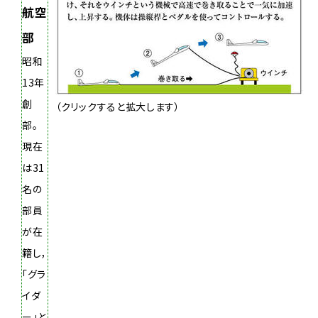
航空
部
昭和
13年
創
（クリックすると拡大します）
部。
現在
は31
名の
部員
が在
籍し，
「グラ
イダ
ー」と