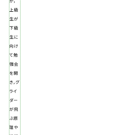
か，
上級
生が
下級
生に
向け
て勉
強会
を開
き，グ
ライ
ダー
が飛
ぶ原
理や