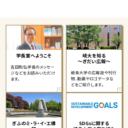
学長室へようこそ
岐大を知る
～ぎだい広報～
吉田和弘学長のメッセー
岐阜大学の広報誌や刊行
ジなどをお読みいただけ
物、動画やロゴデータな
ます。
どをご紹介します。
ぎふのミ・ラ・イ・エ構
SDGsに関する