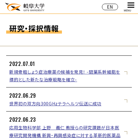
EN
MENU
研究・採択情報
2022.07.01
新規骨粗しょう症治療薬の候補を発見！ -間葉系幹細胞を
標的とした新たな治療戦略を確立-
2022.06.29
世界初の双方向300GHzテラヘルツ伝送に成功
2022.06.23
応用生物科学部 上野 義仁 教授らの研究課題が日本医
療研究開発機構 新興・再興感染症に対する革新的医薬品