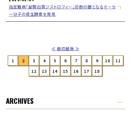
指定難病「副腎白質ジストロフィー」診断の鍵となるマーカ
ー分子の産生酵素を発見
≪ 最初
最後 ≫
1
2
3
4
5
6
7
8
9
10
11
12
13
14
15
16
17
18
ARCHIVES