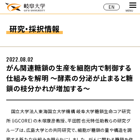
EN
MENU
研究・採択情報
2022.08.02
がん関連糖鎖の生産を細胞内で制御する
仕組みを解明 ～酵素の分泌が止まると糖
鎖の枝分かれが増加する～
国立大学法人東海国立大学機構 岐阜大学糖鎖生命コア研究
所（iGCORE）の木塚康彦教授、平田哲也元特任助教らの研究グ
ループは、広島大学との共同研究で、細胞が糖鎖の量や構造を調
節する新たな仕組みを明らかにしました。 がんに関わる糖鎖を作