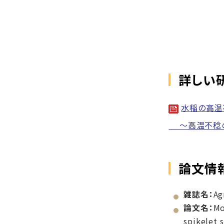
詳しい
水稲の高温
～高温不稔の
論文情
雑誌名：
Ag
論文名：
Mo
spikelet s