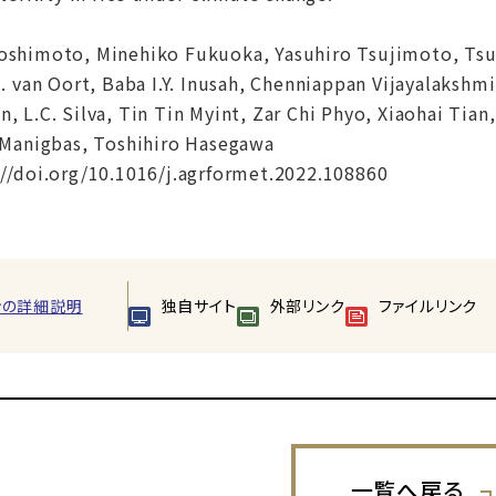
shimoto, Minehiko Fukuoka, Yasuhiro Tsujimoto, Tsut
J. van Oort, Baba I.Y. Inusah, Chenniappan Vijayalaksh
, L.C. Silva, Tin Tin Myint, Zar Chi Phyo, Xiaohai Tia
 Manigbas, Toshihiro Hasegawa
://doi.org/10.1016/j.agrformet.2022.108860
ンの詳細説明
独自サイト
外部リンク
ファイルリンク
一覧へ戻る