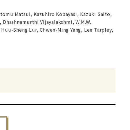
omu Matsui, Kazuhiro Kobayasi, Kazuki Saito,
mi, Dhashnamurthi Vijayalakshmi, W.M.W.
n, Huu-Sheng Lur, Chwen-Ming Yang, Lee Tarpley,