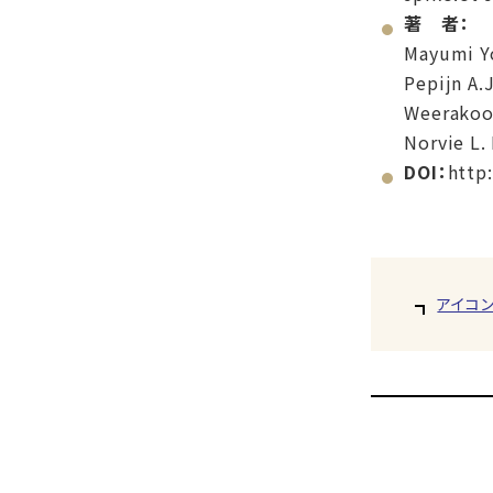
著 者：
Mayumi Yo
Pepijn A.
Weerakoon
Norvie L.
DOI：
http
アイコ