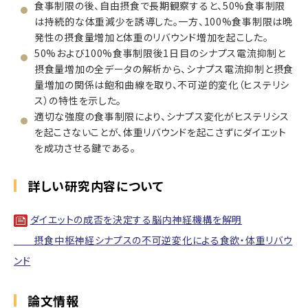
食事制限の後、自由摂食で長期観察すると、50%食事制限
は持続的な体重減少を誘導した。一方、100%食事制限は晩
発性の摂食量増加と体重のリバウンド増加を起こした。
50%および100%食事制限後1日目のシナプス電流抑制と
摂食量増加の全データの解析から、シナプス電流抑制と摂食
量増加の関係は飽和曲線を取り、不可逆的変化（ヒステリシ
ス）の特性を示した。
適切な強度の食事制限により、シナプス変化がヒステリシス
を起こさないことが、体重リバウンドを起こさずにダイエット
を成功させる鍵である。
詳しい研究内容について
ダイエットの成否を決定する脳内神経機構を解明
摂食中枢神経シナプスの不可逆変化による食欲・体重リバウ
ンド
論文情報