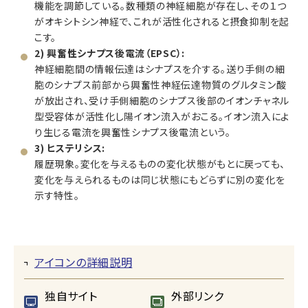
機能を調節している。数種類の神経細胞が存在し、その１つ
がオキシトシン神経で、これが活性化されると摂食抑制を起
こす。
2) 興奮性シナプス後電流（EPSC）:
神経細胞間の情報伝達はシナプスを介する。送り手側の細
胞のシナプス前部から興奮性神経伝達物質のグルタミン酸
が放出され、受け手側細胞のシナプス後部のイオンチャネル
型受容体が活性化し陽イオン流入がおこる。イオン流入によ
り生じる電流を興奮性シナプス後電流という。
3) ヒステリシス:
履歴現象。変化を与えるものの変化状態がもとに戻っても、
変化を与えられるものは同じ状態にもどらずに別の変化を
示す特性。
アイコンの詳細説明
独自サイト
外部リンク