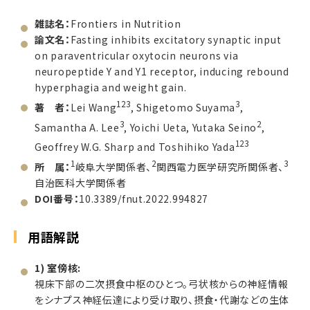
雑誌名：
Frontiers in Nutrition
論文名：
Fasting inhibits excitatory synaptic input
on paraventricular oxytocin neurons via
neuropeptide Y and Y1 receptor, inducing rebound
hyperphagia and weight gain.
123
3
著 者：
Lei Wang
, Shigetomo Suyama
,
3
2
Samantha A. Lee
, Yoichi Ueta, Yutaka Seino
,
123
Geoffrey W.G. Sharp and Toshihiko Yada
1
2
3
所 属：
岐阜大学関係者、
関西電力医学研究所関係者、
自治医科大学関係者
DOI番号：
10.3389/fnut.2022.994827
用語解説
1) 室傍核:
視床下部の二次摂食中枢のひとつ。弓状核からの神経情報
をシナプス神経伝達により受け取り、摂食・代謝などの生体