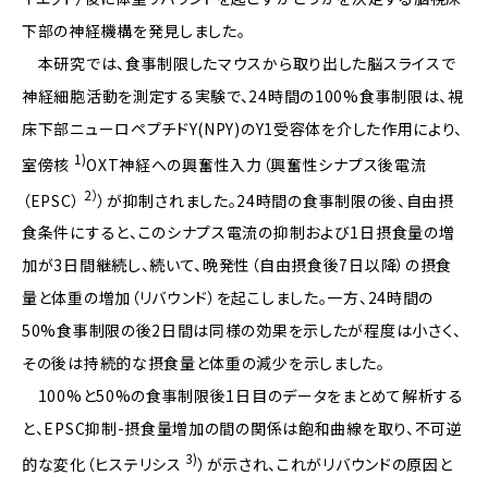
下部の神経機構を発見しました。
本研究では、食事制限したマウスから取り出した脳スライスで
神経細胞活動を測定する実験で、24時間の100%食事制限は、視
床下部ニューロペプチドY(NPY)のY1受容体を介した作用により、
1)
室傍核
OXT神経への興奮性入力（興奮性シナプス後電流
2）
（EPSC）
）が抑制されました。24時間の食事制限の後、自由摂
食条件にすると、このシナプス電流の抑制および1日摂食量の増
加が3日間継続し、続いて、晩発性（自由摂食後7日以降）の摂食
量と体重の増加（リバウンド）を起こしました。一方、24時間の
50%食事制限の後2日間は同様の効果を示したが程度は小さく、
その後は持続的な摂食量と体重の減少を示しました。
100%と50%の食事制限後1日目のデータをまとめて解析する
と、EPSC抑制-摂食量増加の間の関係は飽和曲線を取り、不可逆
3)
的な変化（ヒステリシス
）が示され、これがリバウンドの原因と