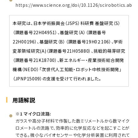
https://www.science.org/doi/10.1126/scirobotics.aba
本研究は、日本学術振興会（JSPS）科研費 基盤研究（S）
（課題番号22H04951）、基盤研究（A）（課題番号
22H00196）、基盤研究（B）（課題番号19H0２106）、学術
変革領域研究(A)（課題番号21H05880）、挑戦的萌芽研究
（課題番号21K18700）、新エネルギー・産業技術総合開発
機構（NEDO）「次世代人工知能・ロボット中核技術開発」
（JPNP15009）の支援を受けて行われました。
用語解説
※1 マイクロ流路:
ガラスや高分子材料で作製した数ミリメートルから数マイク
ロメートルの流路で、効率的に化学反応などを起こすことが
できる。微小なバイオセンサーや化学分析装置に利用されて