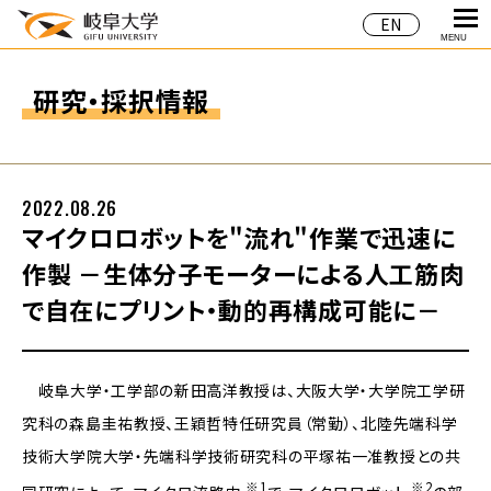
EN
MENU
研究・採択情報
2022.08.26
マイクロロボットを"流れ"作業で迅速に
作製 －生体分子モーターによる人工筋肉
で自在にプリント・動的再構成可能に－
岐阜大学・工学部の新田高洋教授は、大阪大学・大学院工学研
究科の森島圭祐教授、王穎哲特任研究員（常勤）、北陸先端科学
技術大学院大学・先端科学技術研究科の平塚祐一准教授との共
※1
※2