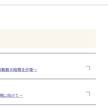
振動数の相関を示唆～
明に向けて－