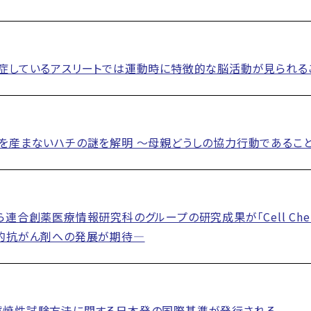
症しているアスリートでは運動時に特徴的な脳活動が見られる
を産まないハチの謎を解明 ～母親どうしの協力行動であるこ
連合創薬医療情報研究科のグループの研究成果が「Cell Chemi
新的抗がん剤への発展が期待―
燃焼性試験方法に関する日本発の国際基準が発行される ―