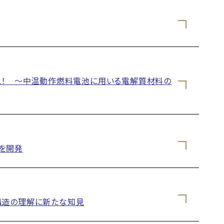
発見！ ～中温動作燃料電池に用いる電解質材料の
を開発
構造の理解に新たな知見