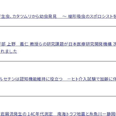
生虫、カタツムリから幼虫発見 ～ 槍形吸虫のスポロシスト
部 上野 義仁 教授らの研究課題が日本医療研究開発機構 
されました
ケルセチンは認知機能維持に役立つ －ヒト介入試験で加齢に
岩屑流発生の 14C年代測定 南海トラフ地震と糸魚川ー静