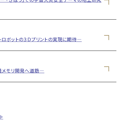
ロボットの３Ｄプリントの実現に期待―
量メモリ開発へ道筋―
≫