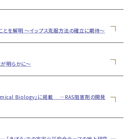
ことを解明 〜イップス克服方法の確立に期待〜
とが明らかに～
cal Biology」に掲載 ―RAS阻害剤の開発
 「きぼう」での宇宙火災安全テーマの地上研究