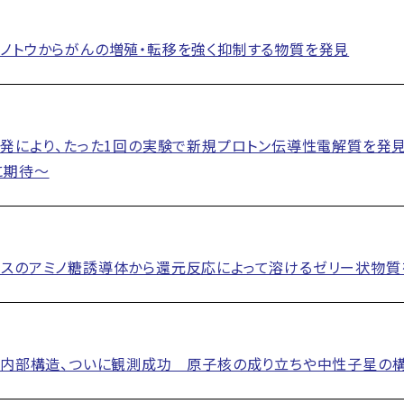
ノトウからがんの増殖・転移を強く抑制する物質を発見
開発により、たった1回の実験で新規プロトン伝導性電解質を
に期待～
スのアミノ糖誘導体から還元反応によって溶けるゼリー状物質
の内部構造、ついに観測成功 原子核の成り立ちや中性子星の