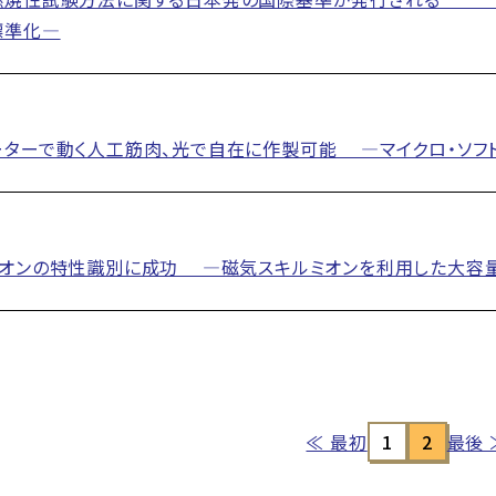
標準化―
ターで動く人工筋肉、光で自在に作製可能 ―マイクロ・ソフト
ミオンの特性識別に成功 ―磁気スキルミオンを利用した大容
≪ 最初
1
2
最後 