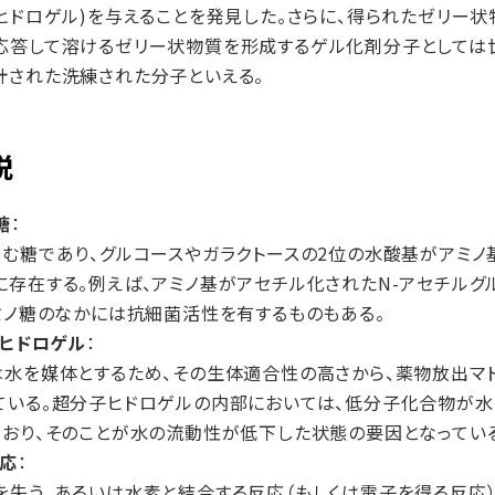
子ヒドロゲル)を与えることを発見した。さらに、得られたゼリー
応答して溶けるゼリー状物質を形成するゲル化剤分子としては
計された洗練された分子といえる。
説
糖
：
含む糖であり、グルコースやガラクトースの2位の水酸基がアミノ
存在する。例えば、アミノ基がアセチル化されたN-アセチルグ
アミノ糖のなかには抗細菌活性を有するものもある。
子ヒドロゲル
：
は水を媒体とするため、その生体適合性の高さから、薬物放出マ
ている。超分子ヒドロゲルの内部においては、低分子化合物が水
ており、そのことが水の流動性が低下した状態の要因となってい
反応
：
を失う、あるいは水素と結合する反応（もしくは電子を得る反応