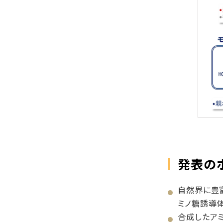
発表の
自然界に豊富
ミノ糖誘導
合成したア