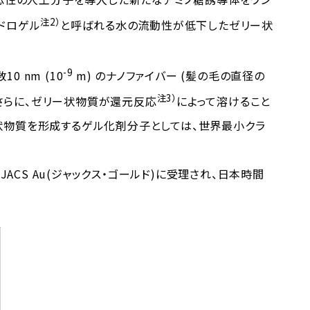
注2）
ドロゲル
と呼ばれる水の流動性が低下したゼリー状
-9
 nm (10
m) のナノファイバー (髪の毛の直径の
注3）
。さらに、ゼリー状物質が還元反応
によって溶けること
状物質を形成するゲル化剤分子としては、世界最小クラ
ACS Au(ジャックス・ゴールド)に受理され、日本時間