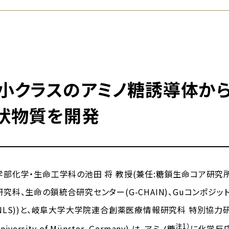
小クラスのアミノ糖誘導体か
状物質を開発
化学・生命工学科の池田 将 教授(兼任:糖鎖生命コア研究所(iG
究科、生命の鎖統合研究センター(G-CHAIN)、Guコンポジ
LS))と、岐阜大学大学院連合創薬医療情報研究科 特別協力研究員 
注1）
University of Münster, Germany) は、アミノ糖
に化学反