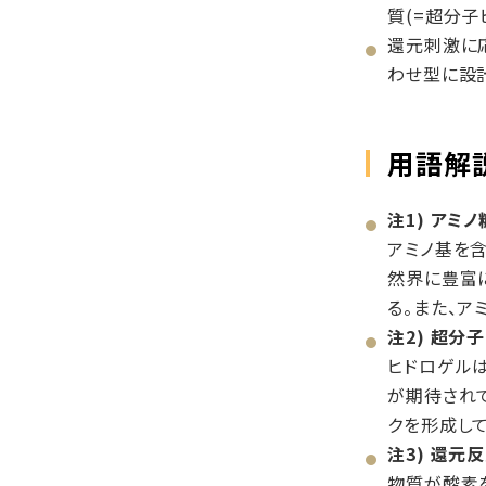
質(=超分
還元刺激に
わせ型に設
用語解
注1) アミノ
アミノ基を
然界に豊富に
る。また、
注2) 超分
ヒドロゲル
が期待され
クを形成し
注3) 還元
物質が酸素