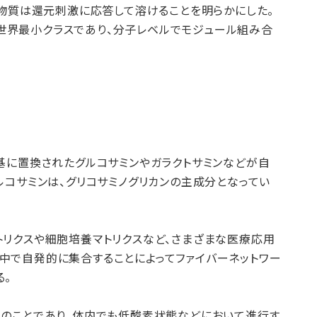
状物質は還元刺激に応答して溶けることを明らかにした。
世界最小クラスであり、分子レベルでモジュール組み合
基に置換されたグルコサミンやガラクトサミンなどが自
ルコサミンは、グリコサミノグリカンの主成分となってい
トリクスや細胞培養マトリクスなど、さまざまな医療応用
中で自発的に集合することによってファイバーネットワー
る。
）のことであり、体内でも低酸素状態などにおいて進行す