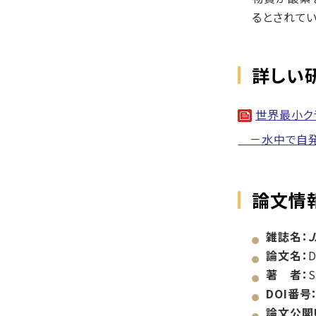
るとされてい
詳しい
世界最小ク
－水中で自発
論文情
雑誌名：
J
論文名：
D
著 者：
S
DOI番号
論文公開U