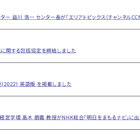
ター 益川 浩一 センター長が「エリアトピックス（チャンネルCC
携に関する包括協定を締結しました
2022) 英語版 を掲載しました
経営学環 髙木 朗義 教授がNHK総合「明日をまもるナビ」に