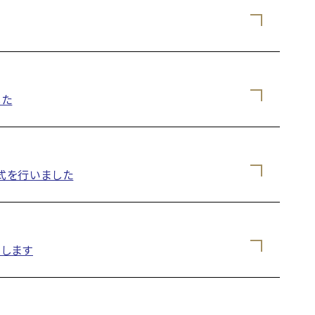
した
式を行いました
演します