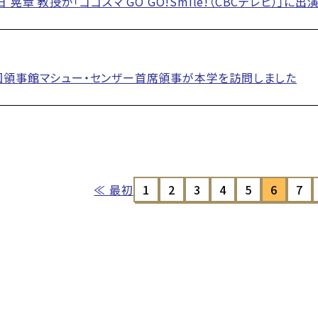
 晃章 教授が「ゴゴスマ GO GO!Smile!（CBCテレビ）」に出
国領事館マシュー・センザー首席領事が本学を訪問しました
≪ 最初
1
2
3
4
5
6
7