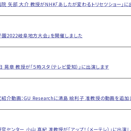
院 矢部 大介 教授がNHK「あしたが変わるトリセツショー」に
子園2022岐阜地方大会」を開催しました
日 晃章 教授が「５時スタ（テレビ愛知）」に出演します
紹介動画：GU Researchに清島 絵利子 准教授の動画を追加
究センター 小山 真紀 准教授が「アップ！（メーテレ）」に出演