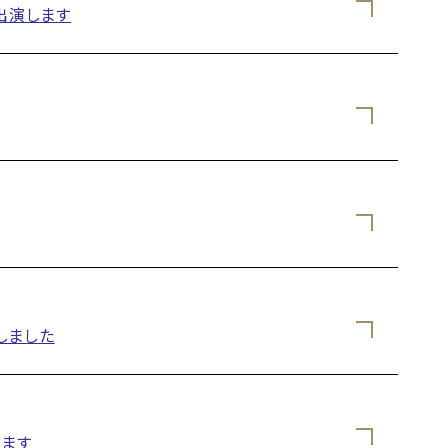
出演します
しました
します