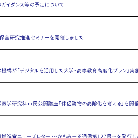
のガイダンス等の予定について
圏保全研究推進セミナーを開催しました
機構が「デジタルを活用した大学・高専教育高度化プラン」実
獣医学研究科市民公開講座「伴侶動物の高齢化を考える」を開
推進室ニューズレター ～かもみーる通信第127号～を発行し