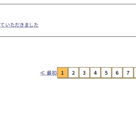
ていただきました
≪ 最初
1
2
3
4
5
6
7