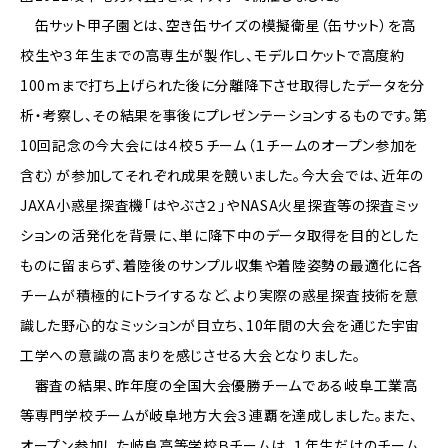
缶サット甲子園とは、空き缶サイズの模擬衛星（缶サット）を高
校生や３年生までの高専生が製作し、モデルロケットで高度約
100mまで打ち上げられた後に分離降下させ取得したデータを分
析・考察し、その結果を事後にプレゼンテーションするものです。第
10回記念の今大会には４校５チーム（１チームのオープン参加を
含む）が参加してそれぞれ成果を競いました。今大会では、近年の
JAXA小惑星探査機「はやぶさ２」やNASA火星探査等の探査ミッ
ションの活発化を背景に、単に降下中のデータ取得を目的とした
ものに留まらず、着陸後のサンプル収集や着陸姿勢の最適化に各
チームが積極的にトライするなど、より実際の惑星探査技術を意
識した野心的なミッションが目立ち、10年間の大会を通じた宇宙
工学への意識の高まりを感じさせる大会となりました。
審査の結果、昨年度の全国大会優勝チームである岐阜工業高
等専門学校チームが岐阜地方大会３連覇を達成しました。また、
オープン参加した岐阜高等学校Ｂチームは、１年生だけのチーム