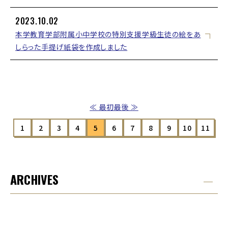
2023.10.02
本学教育学部附属小中学校の特別支援学級生徒の絵をあ
しらった手提げ紙袋を作成しました
≪ 最初
最後 ≫
1
2
3
4
5
6
7
8
9
10
11
ARCHIVES