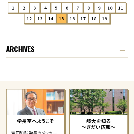
1
2
3
4
5
6
7
8
9
10
11
12
13
14
15
16
17
18
19
ARCHIVES
学長室へようこそ
岐大を知る
～ぎだい広報～
吉田和弘学長のメッセー