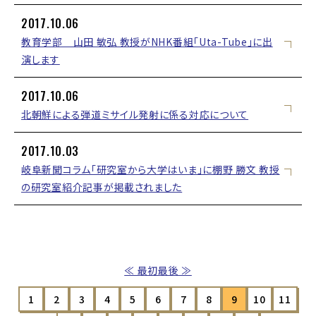
2017.10.06
教育学部 山田 敏弘 教授がNHK番組「Uta-Tube」に出
演します
2017.10.06
北朝鮮による弾道ミサイル発射に係る対応について
2017.10.03
岐阜新聞コラム「研究室から大学はいま」に棚野 勝文 教授
の研究室紹介記事が掲載されました
≪ 最初
最後 ≫
1
2
3
4
5
6
7
8
9
10
11