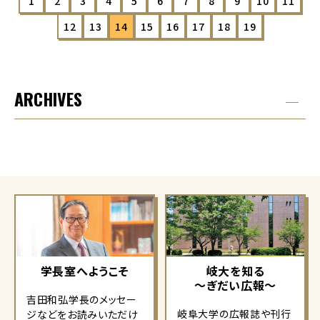
1
2
3
4
5
6
7
8
9
10
11
12
13
14
15
16
17
18
19
ARCHIVES
学長室へようこそ
岐大を知る
～ぎだい広報～
吉田和弘学長のメッセー
岐阜大学の広報誌や刊行
ジなどをお読みいただけ