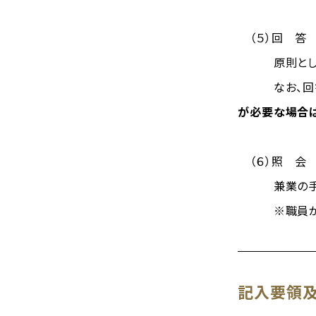
（５）回 答
原則とし
なお、回答文書
が必要な場合は
（６）照 会
兼業の手続き
※職員が、職
記入要領