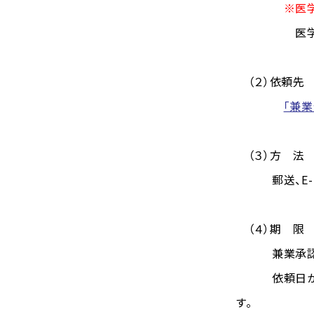
※医
医学部・病
（２）依頼先
「兼業
（３）方 法
郵送、E-ma
（４）期 限
兼業承認
依頼日から許
す。