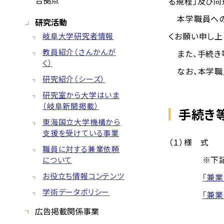
合拠点
る規程」及び同
本学職員への兼
研究活動
くお願い申し上
岐阜大学研究者情報
教員紹介（さんかんが
また、手続き等
く）
なお、本学職
研究紹介（シーズ）
研究室から大学はいま
（岐阜新聞掲載）
手続き
東海国立大学機構から
支援を受けている事業
（１）様 式
職員に対する兼業依頼
※下記の記入
について
お役立ち情報コンテンツ
「兼業
学術データポリシー
「兼業
広告掲載関係事業