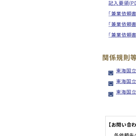
記入要領(PD
「兼業依頼書
「兼業依頼書
「兼業依頼書
関係規則
東海国
東海国立
東海国立
【お問い合わ
各依頼先の