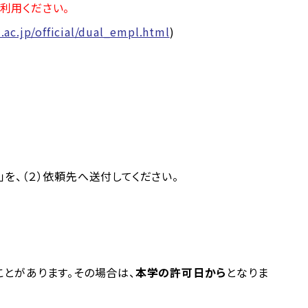
利用ください。
.ac.jp/official/dual_empl.html
)
を、（２）依頼先へ送付してください。
があります。その場合は、
本学の許可日から
となりま