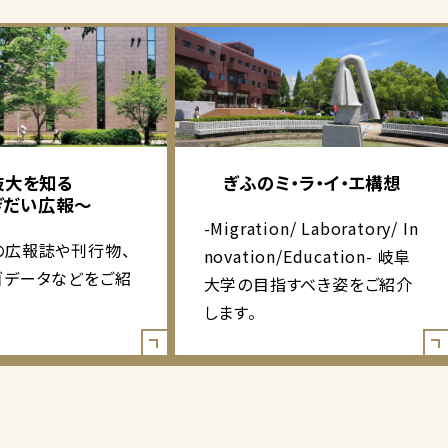
岐大を知る
ぎふのミ・ラ・イ・エ構想
ぎだい広報～
-Migration/ Laboratory/ In
の広報誌や刊行物、
novation/Education- 岐阜
ゴデータなどをご紹
大学の目指すべき姿をご紹介
します。