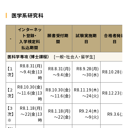
医学系研究科
インターネッ
ト登録・
願書受付期
試験実施期
合格者発表
-
入学検定料
間
日
日
払込期間
医科学専攻（博士課程）
[一般・社会人・留学生]
R8.8.31(月)
【１
R8.8.31(月)
R8.9.28(月)
～9.4(金)13
R8.10.28(水)
次】
～9.4(金)
～30(水)
時
R8.10.30(金)
【２
R8.10.30(金)
R8.11.19(木)
～11.6(金)13
R8.12.23(水)
次】
～11.6(金)
～24(火)
時
【３
R8.1.18(月)
R8.1.18(月)
R9.2.4(木)
次】
～22(金)13
R9.3.6(土)
～22(金)
～9(火)
※
時