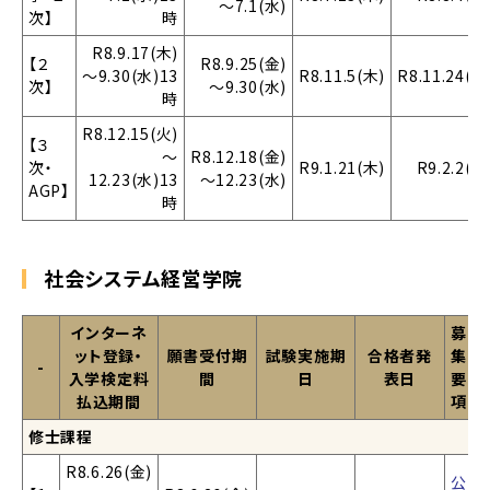
～7.1(水)
次】
時
R8.9.17(木)
【２
R8.9.25(金)
～9.30(水)13
R8.11.5(木)
R8.11.24(火
次】
～9.30(水)
時
R8.12.15(火)
【３
～
R8.12.18(金)
次・
R9.1.21(木)
R9.2.2(火
12.23(水)13
～12.23(水)
AGP】
時
社会システム経営学院
インターネ
募
ット登録・
願書受付期
試験実施期
合格者発
集
-
入学検定料
間
日
表日
要
払込期間
項
修士課程
R8.6.26(金)
公