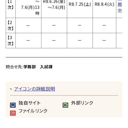
【1
～
R8.6.26(金)
R8.7.25(土)
R8.8.4(火)
開
次】
7.6(月)13
～7.6(月)
中
時
【2
ー
ー
ー
ー
次】
【3
ー
ー
ー
ー
次】
問合せ先:
学務部 入試課
アイコンの詳細説明
独自サイト
外部リンク
ファイルリンク