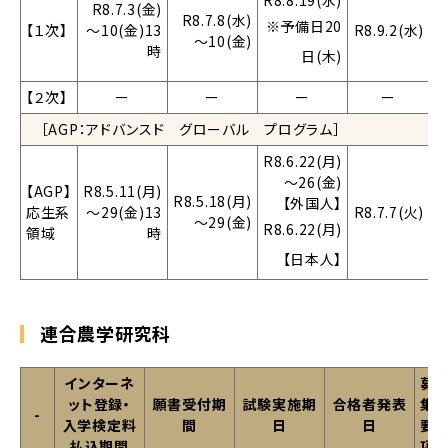
R8.8.19(水)
R8.7.3(金)
R8.7.8(水)
※予備日20
【１次】
～10(金)13
R8.9.2(水)
～10(金)
時
日(木)
【２次】
ー
ー
ー
ー
［AGP：アドバンスド グローバル プログラム］
R8.6.22(月)
～26(金)
【AGP】
R8.5.11(月)
R8.5.18(月)
【外国人】
応生系
～29(金)13
R8.7.7(火)
～29(金)
R8.6.22(月)
領域
時
【日本人】
連合農学研究科
インターネ
募
ット登録・
願書受付期
試験実施期
合格者発表
集
-
入学検定料
間
日
日
要
払込期間
項