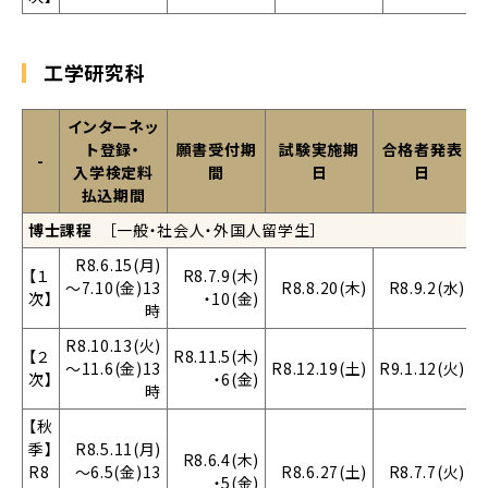
工学研究科
インターネッ
ト登録・
願書受付期
試験実施期
合格者発表
-
入学検定料
間
日
日
払込期間
博士課程
［一般・社会人・外国人留学生］
R8.6.15(月)
【１
R8.7.9(木)
～7.10(金)13
R8.8.20(木)
R8.9.2(水)
次】
・10(金)
時
R8.10.13(火)
【２
R8.11.5(木)
～11.6(金)13
R8.12.19(土)
R9.1.12(火)
次】
・6(金)
時
【秋
季】
R8.5.11(月)
R8.6.4(木)
R8
～6.5(金)13
R8.6.27(土)
R8.7.7(火)
・5(金)