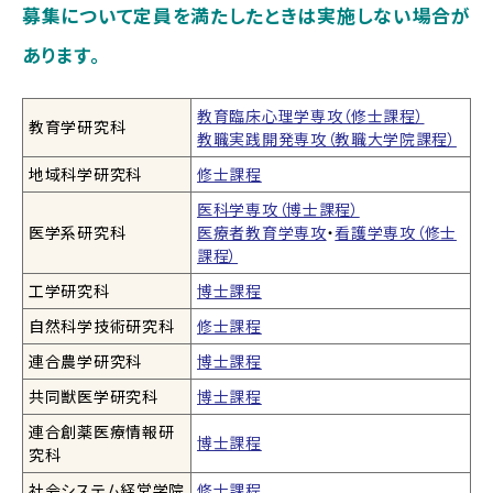
募集について定員を満たしたときは実施しない場合が
あります。
教育臨床心理学専攻（修士課程）
教育学研究科
教職実践開発専攻（教職大学院課程）
地域科学研究科
修士課程
医科学専攻（博士課程）
医学系研究科
医療者教育学専攻
・
看護学専攻（修士
課程）
工学研究科
博士課程
自然科学技術研究科
修士課程
連合農学研究科
博士課程
共同獣医学研究科
博士課程
連合創薬医療情報研
博士課程
究科
社会システム経営学院
修士課程