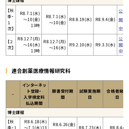
博士課程
【秋
公
R8.7.1(水)
季・
R8.7.1(水)
～10(金)
R8.8.19(水)
R8.9.4(金)
開
１
～10(金)
13時
中
次】
R8.12.7(月)
公
【２
R8.12.7(月)
～16(水)
R9.2.10(水)
R9.3.3(水)
開
次】
～16(水)
13時
中
連合創薬医療情報研究科
インターネッ
ト登録・
願書受付期
試験実施期
合格者発表
-
入学検定料
間
日
日
払込期間
博士課程
【秋
R8.6.18(木)
R8.6.26(金)
季・１
～7.1(水)13
R8.7.23(木)
R8.8.4(火