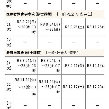
【秋
ー
ー
ー
ー
季】
医療者教育学専攻（修士課程）
［一般・社会人・留学生］
R8.8.24(月)
【１
R8.８.24(月)
～28(水)13
R8.9.26(土)
R8.11.25(水)
次】
～28(金)
時
【２
ー
ー
ー
ー
次】
看護学専攻（修士課程）
［一般・社会人・留学生］
R8.8.24(月)
R8.8.24(月)
【１
～28(金)13
～28(金)17
R8.9.11(金)
R8.10.14(水)
次】
時
時
R8.11.24(火)
R8.11.24(火)
【２
～27(金)17
R8.12.12(土)
R8.12.23(水)
～27
(金)13
次】
時
時
【３
ー
ー
ー
ー
次】