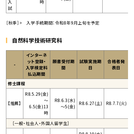
入
時
試
［秋季］> 入学手続期間：令和8年9月上旬を予定
自然科学技術研究科
インターネ
ット登録・
願書受付期
試験実施期
合格者発
-
入学検定料
間
日
表日
払込期間
修士課程
R8.5.29(金)
～
R8.6.3(水)
【推薦】
R8.6.27(土)
R8.7.7(火)
6.5(金)13
～5(金)
時
［一般・社会人・外国人留学生］