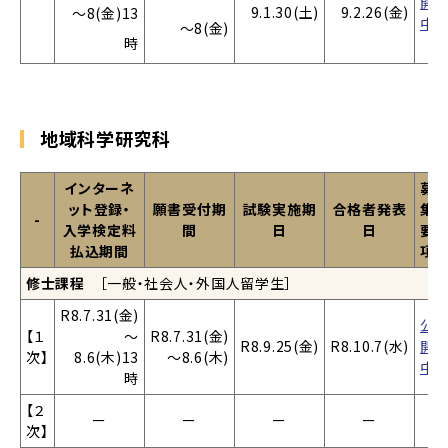
開
9.1.30(土)
9.2.26(金)
～8(金)13
中
～8(金)
時
地域科学研究科
インターネ
募
ット登録・
願書受付期
試験実施期
合格者発表
集
-
入学検定料
間
日
日
要
払込期間
項
修士課程
［一般・社会人・外国人留学生］
R8.7.31(金)
公
【１
～
R8.7.31(金)
R8.9.25(金)
R8.10.7(水)
開
次】
8.6(木)13
～8.6(木)
中
時
【２
ー
ー
ー
ー
次】