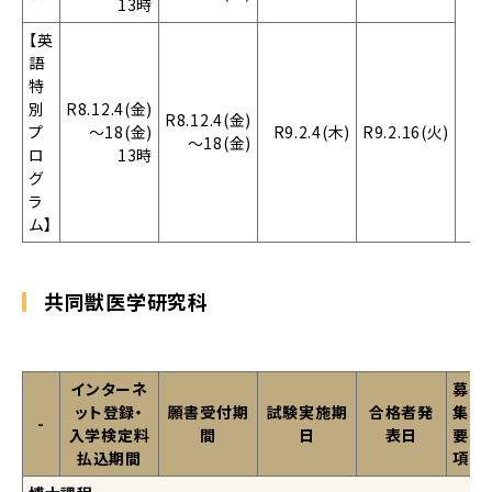
13時
【英
語
特
別
R8.12.4(金)
R8.12.4(金)
プ
～18(金)
R9.2.4(木)
R9.2.16(火)
～18(金)
ロ
13時
グ
ラ
ム】
共同獣医学研究科
インターネ
募
ット登録・
願書受付期
試験実施期
合格者発
集
-
入学検定料
間
日
表日
要
払込期間
項