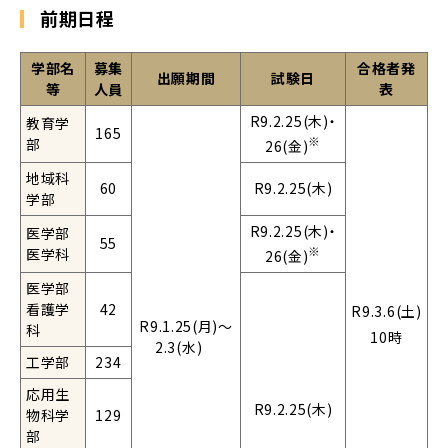
前期日程
学部名
募集
合格者発
出願期間
試験日
等
人員
表
R9.2.25(木)・
教育学
165
※
部
26(金)
地域科
60
R9.2.25(木)
学部
R9.2.25(木)・
医学部
55
※
医学科
26(金)
医学部
看護学
42
R9.3.6(土)
R9.1.25(月)～
科
10時
2.3(水)
工学部
234
応用生
R9.2.25(木)
物科学
129
部