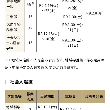
R9.1.28(木)･
医学部医
※
55
R9.1.19(火)
学科
29(金）
～22(金)
R9.2.8(月)
工学部
75
R9.1.30(土)
応用生物
R9.1.30(土)・
28
科学部
31(日)
R8.12.15(火)
社会シス
～18(金)
R9.1.30(土)・
テム経営
15
31(日)
学環
※1:地域枠推薦28人を含みます。なお，地域枠推薦に係る定員は
認可申請予定の人数であり，変更があり得ます。
社会人選抜
募集
学部名等
出願期間
試験日
合格者発表
人員
地域科学
R8.10.1(木)
2
R8.11.14(土)