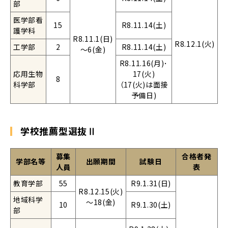
部
医学部看
15
R8.11.14(土)
護学科
R8.11.1(日)
R8.12.1(火)
工学部
2
R8.11.14(土)
～6(金)
R8.11.16(月)･
応用生物
17(火)
8
科学部
（17(火)は面接
予備日)
学校推薦型選抜Ⅱ
募集
合格者発
学部名等
出願期間
試験日
人員
表
教育学部
55
R9.1.31(日)
R8.12.15(火)
地域科学
～18(金)
10
R9.1.30(土)
部