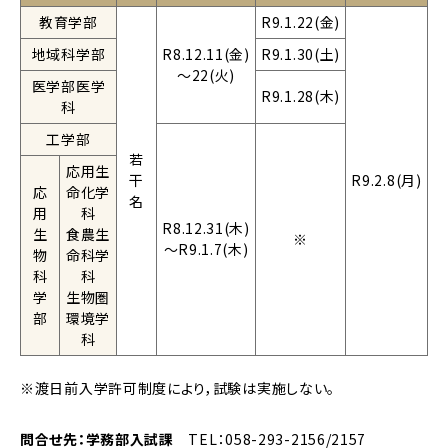
教育学部
R9.1.22(金)
地域科学部
R8.12.11(金)
R9.1.30(土)
～22(火)
医学部医学
R9.1.28(木)
科
工学部
若
応用生
干
R9.2.8(月)
応
命化学
名
用
科
R8.12.31(木)
生
食農生
※
～R9.1.7(木)
物
命科学
科
科
学
生物圏
部
環境学
科
※渡日前入学許可制度により，試験は実施しない。
問合せ先：学務部入試課
TEL：058-293-2156/2157