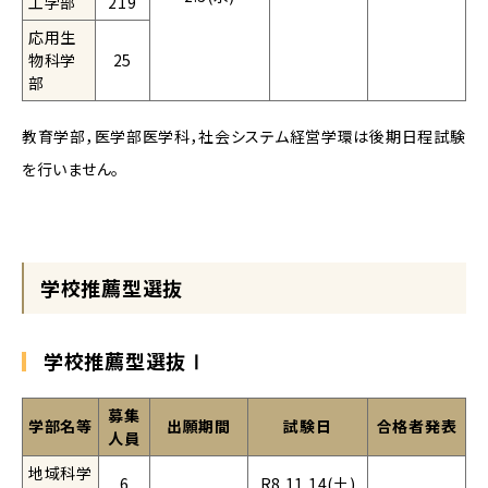
工学部
219
応用生
物科学
25
部
教育学部，医学部医学科，社会システム経営学環は後期日程試験
を行いません。
学校推薦型選抜
学校推薦型選抜Ⅰ
募集
学部名等
出願期間
試験日
合格者発表
人員
地域科学
6
R8.11.14(土)