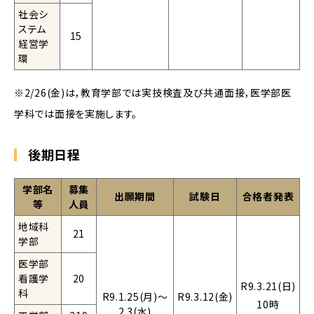
社会シ
ステム
15
経営学
環
※2/26(金)は，教育学部では実技検査及び共通面接，医学部医
学科では面接を実施します。
後期日程
学部名
募集
出願期間
試験日
合格者発表
等
人員
地域科
21
学部
医学部
看護学
20
R9.3.21(日)
科
R9.1.25(月)～
R9.3.12(金)
10時
2.3(水)