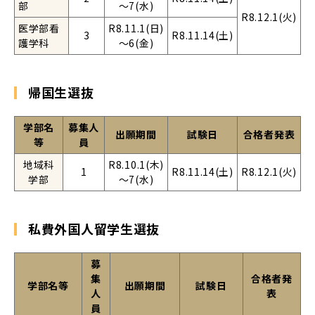
部
～7(水)
R8.12.1(火)
医学部看
R8.11.1(日)
3
R8.11.14(土)
護学科
～6(金)
帰国生選抜
学部名
募集人
出願期間
試験日
合格者発表
等
員
地域科
R8.10.1(木)
1
R8.11.14(土)
R8.12.1(火)
学部
～7(水)
私費外国人留学生選抜
募
集
合格者発
学部名等
出願期間
試験日
人
表
員