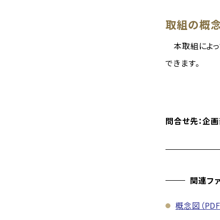
取組の概
本取組によっ
できます。
問合せ先：企
関連フ
概念図（PDF: