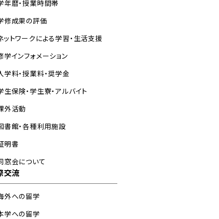
学年暦・授業時間帯
学修成果の評価
ネットワークによる学習・生活支援
修学インフォメーション
入学料・授業料・奨学金
学生保険・学生寮・アルバイト
課外活動
図書館・各種利用施設
証明書
同窓会について
際交流
海外への留学
本学への留学