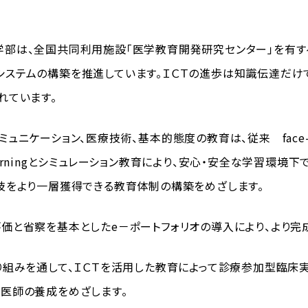
部は、全国共同利用施設「医学教育開発研究センター」を有する
ningシステムの構築を推進しています。ＩＣＴの進歩は知識伝達
れています。
ュニケーション、医療技術、基本的態度の教育は、従来 face-t
earningとシミュレーション教育により、安心・安全な学習環
技をより一層獲得できる教育体制の構築をめざします。
と省察を基本としたe－ポートフォリオの導入により、より完
組みを通して、ＩＣＴを活用した教育によって診療参加型臨床
医師の養成をめざします。