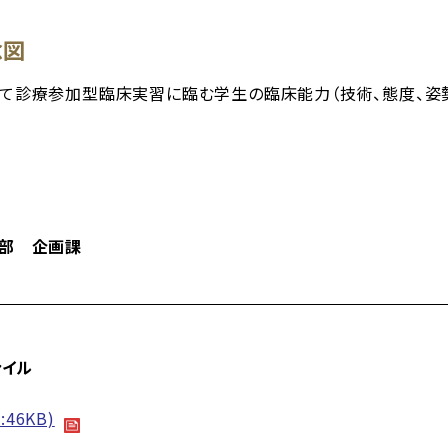
念図
て診療参加型臨床実習に臨む学生の臨床能力（技術、態度、姿
画部 企画課
ァイル
46KB)