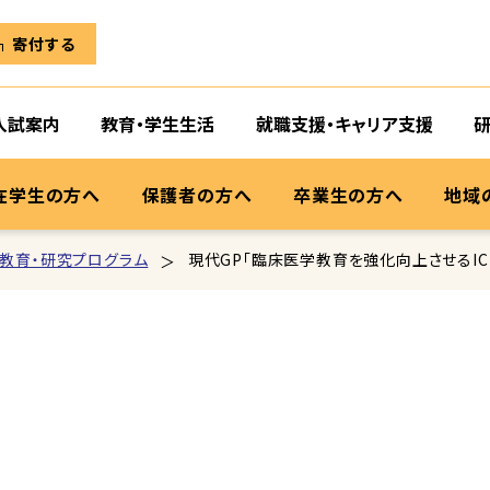
寄付する
入試案内
教育・学生生活
就職支援・キャリア支援
在学生の方へ
保護者の方へ
卒業生の方へ
地域
教育・研究プログラム
現代GP「臨床医学教育を強化向上させるICT 