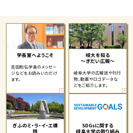
学長室へようこそ
岐大を知る
～ぎだい広報～
吉田和弘学長のメッセー
岐阜大学の広報誌や刊行
ジなどをお読みいただけ
物、動画やロゴデータな
ます。
どをご紹介します。
ぎふのミ・ラ・イ・エ構
SDGsに関する
想
岐阜大学の取り組み