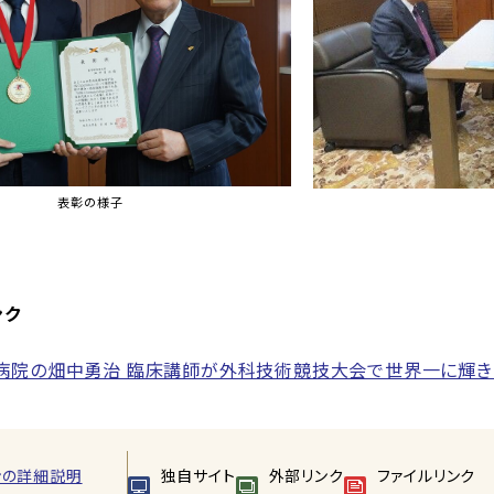
表彰の様子
ンク
病院の畑中勇治 臨床講師が外科技術競技大会で世界一に輝き
ンの詳細説明
独自サイト
外部リンク
ファイルリンク