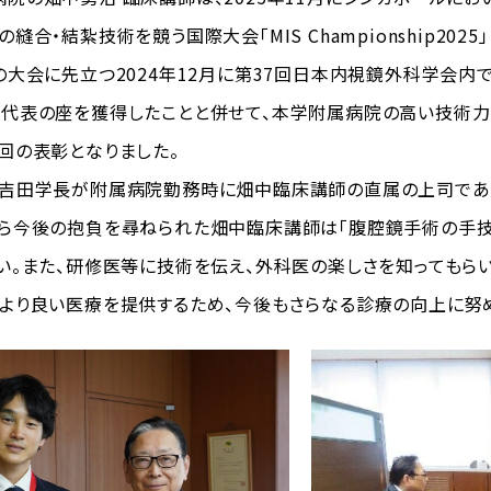
縫合・結紮技術を競う国際大会「MIS Championship2
の大会に先立つ2024年12月に第37回日本内視鏡外科学会
代表の座を獲得したことと併せて、本学附属病院の高い技術力
回の表彰となりました。
吉田学長が附属病院勤務時に畑中臨床講師の直属の上司であっ
ら今後の抱負を尋ねられた畑中臨床講師は「腹腔鏡手術の手技
い。また、研修医等に技術を伝え、外科医の楽しさを知ってもらい
より良い医療を提供するため、今後もさらなる診療の向上に努め