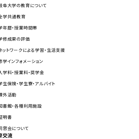
岐阜大学の教育について
全学共通教育
学年暦・授業時間帯
学修成果の評価
ネットワークによる学習・生活支援
修学インフォメーション
入学料・授業料・奨学金
学生保険・学生寮・アルバイト
課外活動
図書館・各種利用施設
証明書
同窓会について
際交流