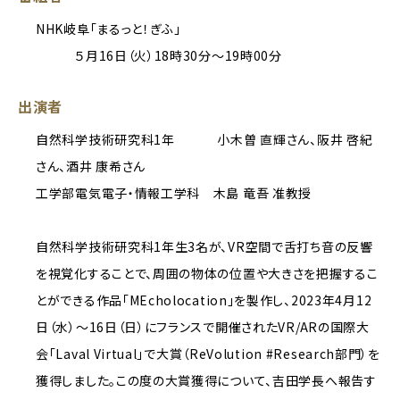
NHK岐阜「まるっと！ぎふ」
５月16日（火）18時30分～19時00分
出演者
自然科学技術研究科1年 小木曽 直輝さん、阪井 啓紀
さん、酒井 康希さん
工学部電気電子・情報工学科 木島 竜吾 准教授
自然科学技術研究科1年生3名が、VR空間で舌打ち音の反響
を視覚化することで、周囲の物体の位置や大きさを把握するこ
とができる作品「MEcholocation」を製作し、2023年4月12
日（水）～16日（日）にフランスで開催されたVR/ARの国際大
会「Laval Virtual」で大賞（ReVolution #Research部門）を
獲得しました。この度の大賞獲得について、吉田学長へ報告す