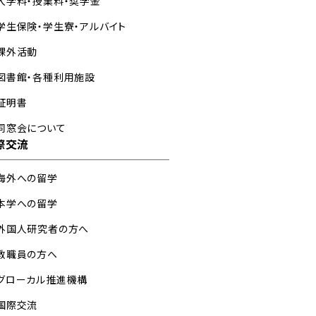
入学料・授業料・奨学金
学生保険・学生寮・アルバイト
課外活動
図書館・各種利用施設
証明書
同窓会について
際交流
海外への留学
本学への留学
外国人研究者の方へ
教職員の方へ
グローカル推進機構
国際交流