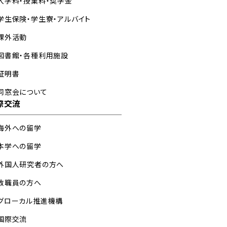
入学料・授業料・奨学金
学生保険・学生寮・アルバイト
課外活動
図書館・各種利用施設
証明書
同窓会について
際交流
海外への留学
本学への留学
外国人研究者の方へ
教職員の方へ
グローカル推進機構
国際交流