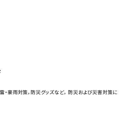
z
落雷・豪雨対策，防災グッズなど， 防災および災害対策に