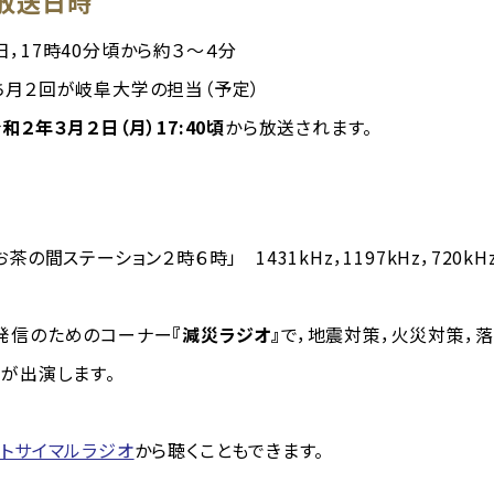
放送日時
，17時40分頃から約３～４分
回が岐阜大学の担当（予定）
和２年３月２日（月）17:40頃
から放送されます。
茶の間ステーション２時６時」 1431kHz，1197kHz，720kH
信のためのコーナー
『減災ラジオ』
で，地震対策，火災対策，
が出演します。
ットサイマルラジオ
から聴くこともできます。