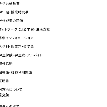
全学共通教育
学年暦・授業時間帯
学修成果の評価
ネットワークによる学習・生活支援
修学インフォメーション
入学料・授業料・奨学金
学生保険・学生寮・アルバイト
課外活動
図書館・各種利用施設
証明書
同窓会について
際交流
海外への留学