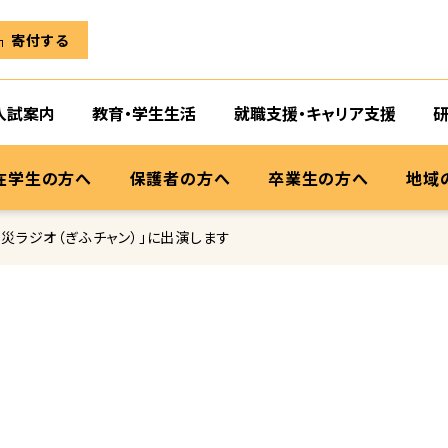
寄付する
入試案内
教育・学生生活
就職支援・キャリア支援
在学生の方へ
保護者の方へ
卒業生の方へ
地域
減災ラジオ（ぎふチャン）」に出演します