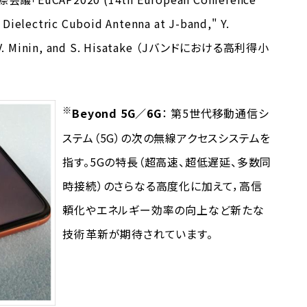
ielectric Cuboid Antenna at J-band," Y.
a, I. V. Minin, and S. Hisatake （Jバンドにおける高利得小
※
Beyond 5G／6G
： 第5世代移動通信シ
ステム（5G）の次の無線アクセスシステムを
指す。5Gの特長（超高速、超低遅延、多数同
時接続）のさらなる高度化に加えて，高信
頼化やエネルギー効率の向上など新たな
技術革新が期待されています。