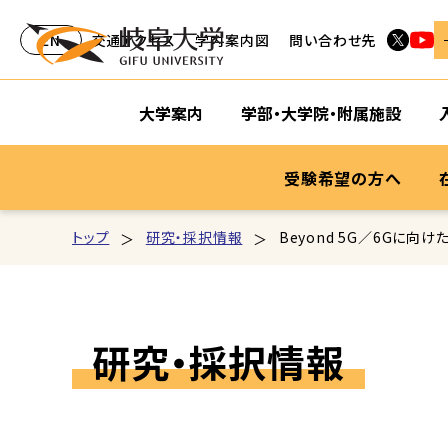
EN
交通アクセス
学内案内図
問い合わせ先
大学案内
学部・大学院・附属施設
受験希望の方へ
トップ
研究・採択情報
Beyond 5G／6Gに
研究・採択情報