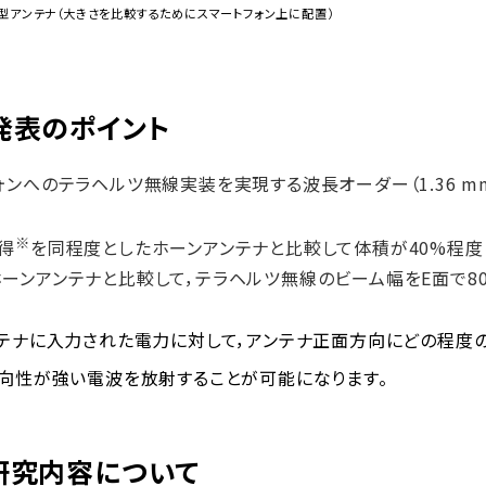
型アンテナ（大きさを比較するためにスマートフォン上に配置）
発表のポイント
ォンへのテラヘルツ無線実装を実現する波長オーダー（1.36 mm×
※
得
を同程度としたホーンアンテナと比較して体積が40%程
ーンアンテナと比較して，テラヘルツ無線のビーム幅をE面で80
ンテナに入力された電力に対して，アンテナ正面方向にどの程度
指向性が強い電波を放射することが可能になります。
研究内容について