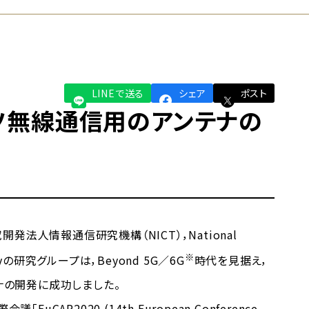
LINEで送る
シェア
ポスト
ルツ無線通信用のアンテナの
人情報通信研究機構（NICT），National
※
ersityの研究グループは，Beyond 5G／6G
時代を見据え，
ナの開発に成功しました。
P2020 (14th European Conference