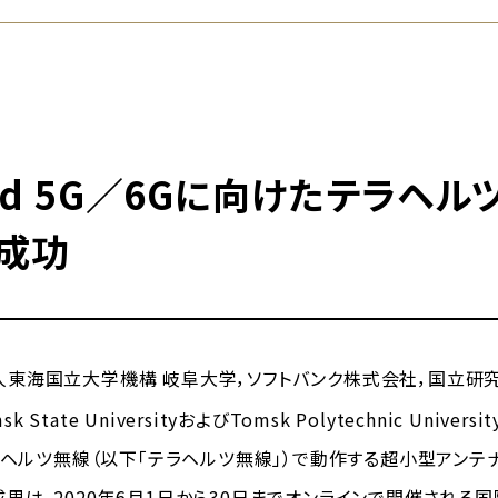
ond 5G／6Gに向けたテラヘ
成功
海国立大学機構 岐阜大学，ソフトバンク株式会社，国立研究開発法
msk State UniversityおよびTomsk Polytechnic Univ
テラヘルツ無線（以下「テラヘルツ無線」）で動作する超小型アンテ
2020年6月1日から30日までオンラインで開催される国際会議「EuCA