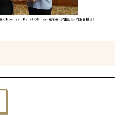
Norinsan Kamil Othman副学長（学生担当・同窓会担当）