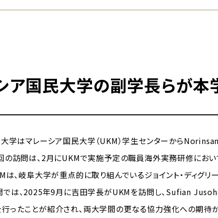
シア国民大学の副学長らが本
学はマレーシア国民大学（UKM）学生センターからNorinsan 
回の訪問は、2月にUKMで実施予定の職員海外実務研修にお
KMは、岐阜大学が重点的に取り組んでいるジョイント・ディグリ
は、2025年9月に吉田学長がUKMを訪問し、Sufian Ju
を行ったことが紹介され、両大学間の更なる協力強化への期待が