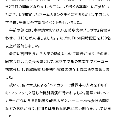
き2回目の開催となります。今回は、より多くの卒業生にご参加い
ただき、より充実したホームカミングデイにするために、午前は大
学全体、午後は各学部でイベントを行いました。
午前の部には、本学講堂およびOKB岐阜大学プラザの2会場合
わせて、310名が来場しました。また、YouTube同時配信を130名
以上が視聴しました。
最初に吉田学長から大学の動向について報告があり、その後、
同窓会連合会会長表彰として、本学工学部の卒業生でホーユー
株式会社 代表取締役 社長執行役員の佐々木義広氏を表彰しま
した。
続いて、佐々木氏による「ヘアカラーで世界中の人々をイキイ
キ・ワクワク！」と題した特別講演が行われました。講演では、ヘア
カラーが心に与える影響や岐阜大学とホーユー株式会社の関係
などのお話があり、参加者は身近な話題に高い関心を示していま
した。