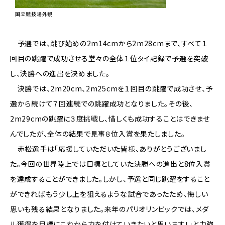
国立競技場外観
予選では、跳び始めの2m14cmから2m28cmまで、すべて１
回目の跳躍で成功させる堂々の全体１位タイ記録で予選を突破
し、決勝への進出を決めました。
決勝では、2m20cm、2m25cmを１回目の跳躍で成功させ、予
選から続けて７回連続での跳躍成功となりました。その後、
2m29cmの跳躍に３度挑戦し、惜しくも成功することはできませ
んでしたが、全体の結果で見事８位入賞を果たしました。
赤松選手は「応援していただいた皆様、ありがとうございまし
た。今回の世界陸上では目標としていた決勝への進出と8位入賞
を達成することができました。しかし、予選と同じ跳躍をすること
ができればもう少し上を狙えるような試合であったため、悔しい
思いも残る結果となりました。来年のパリオリンピックでは、メダ
ル獲得を目標にこれから力を付けていきたいと思います！」と力強