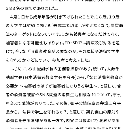
３８８名の参加がありました。
４月１日から成年年齢が引き下げられたことで，１８歳，１９歳
の大学生は契約における「未成年者取消」が使えなくなり，悪質商
法のターゲットになっています。しかも被害者になるだけでなく，
加害者になる可能性もあります。FD・SDでは講演及び対談を通
じて，今，なぜ消費者教育が必要なのか，その現状や法律で学生
を守れるかなどについて，参加者と考えました。
はじめに，杉山誠副学長の主催者挨拶があり，続いて，大藪千
穂副学長(日本消費者教育学会副会長)から，「なぜ消費者教育が
必要か ～被害者のはずが加害者になりうる学生～」と題して，若
者の消費者被害やＳＮＳ関連の消費生活相談などについて，事例
を交えて講演がありました。その後，御子柴慎岐阜県弁護士会会
長から，「法律で学生を守れるか？」と題して，契約自由の原則や
消費者を守る法律がある一方で，現実には救済にも限界がある