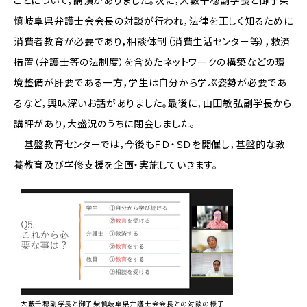
ことについて，講演がありました。次に，大藪千穂副学長と御子柴
慎岐阜県弁護士会会長の対談が行われ，法律を正しく知るために
消費者教育が必要であり，相談体制（消費生活センター等），救済
措置（弁護士等の法制度）を含めたネットワークの構築などの環
境整備が肝要である一方，学生は自分から学ぶ姿勢が必要であ
るなど，興味深いお話がありました。最後に，山田敏弘副学長から
講評があり，大盛況のうちに閉会しました。
基盤教育センターでは，今後もＦＤ・ＳＤを開催し，基盤的な教
養教育及び学修支援を企画・実施していきます。
大藪千穂副学長と御子柴慎岐阜県弁護士会会長との対談の様子