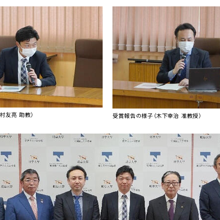
村友亮 助教）
受賞報告の様子（木下幸治 准教授）