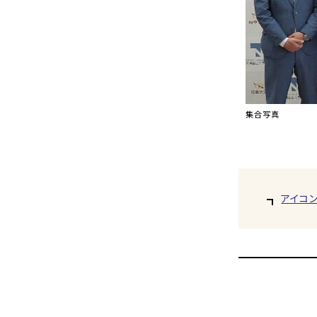
集合写真
アイコ