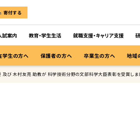
寄付する
入試案内
教育・学生生活
就職支援・キャリア支援
在学生の方へ
保護者の方へ
卒業生の方へ
地域
授 及び 木村友亮 助教が 科学技術分野の文部科学大臣表彰を受賞しま