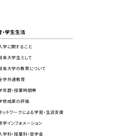
育・学生生活
入学に関すること
岐阜大学生として
岐阜大学の教育について
全学共通教育
学年暦・授業時間帯
学修成果の評価
ネットワークによる学習・生活支援
修学インフォメーション
入学料・授業料・奨学金