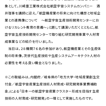
象として，川崎重工業株式会社航空宇宙システムカンパニー 酒
井理事を講師に迎え，「航空機産業の将来に向けた構想と地域企
業との連携像について ～航空宇宙生産技術開発センターにお
けるリカレント教育の意義～」と題して講演いただくとともに，航
空宇宙生産技術開発センターで取り組む研究開発事業や人材育
成事業などの紹介を行いました。
当日は，２８機関７６名の参加があり，航空機産業とその生産体
制の将来像，次世代生産技術や生産システムアーキテクト人材の
必要性を考える良い機会となりました。
※この取組みは，内閣府／岐阜県の「地方大学・地域産業創生交
付金／航空宇宙産業生産技術人材育成・研究開発事業費補助
金」による「日本一の航空宇宙産業クラスター形成を目指す生産
技術の人材育成・研究開発」の一環として実施したものです。