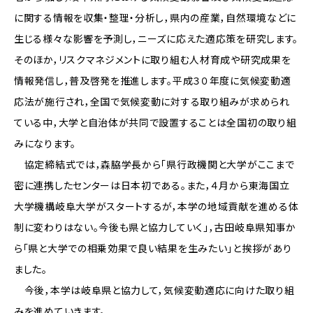
に関する情報を収集・整理・分析し，県内の産業，自然環境などに
生じる様々な影響を予測し，ニーズに応えた適応策を研究します。
そのほか，リスクマネジメントに取り組む人材育成や研究成果を
情報発信し，普及啓発を推進します。平成３０年度に気候変動適
応法が施行され，全国で気候変動に対する取り組みが求められ
ている中，大学と自治体が共同で設置することは全国初の取り組
みになります。
協定締結式では，森脇学長から「県行政機関と大学がここまで
密に連携したセンターは日本初である。また，４月から東海国立
大学機構岐阜大学がスタートするが，本学の地域貢献を進める体
制に変わりはない。今後も県と協力していく」，古田岐阜県知事か
ら「県と大学での相乗効果で良い結果を生みたい」と挨拶があり
ました。
今後，本学は岐阜県と協力して，気候変動適応に向けた取り組
みを進めていきます。