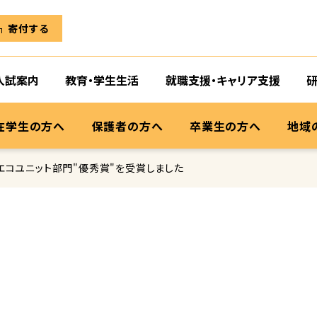
寄付する
入試案内
教育・学生生活
就職支援・キャリア支援
在学生の方へ
保護者の方へ
卒業生の方へ
地域
」エコユニット部門"優秀賞"を受賞しました