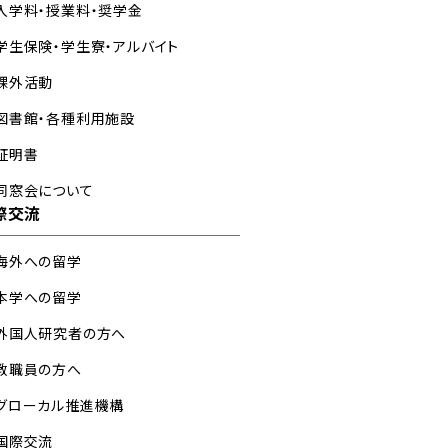
入学料・授業料・奨学金
学生保険・学生寮・アルバイト
課外活動
図書館・各種利用施設
証明書
同窓会について
際交流
海外への留学
本学への留学
外国人研究者の方へ
教職員の方へ
グローカル推進機構
国際交流