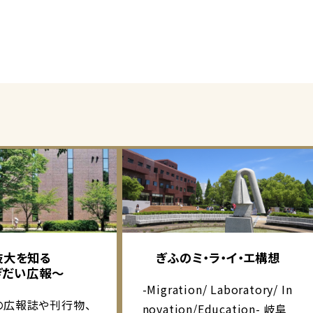
岐大を知る
ぎふのミ・ラ・イ・エ構想
ぎだい広報～
-Migration/ Laboratory/ In
の広報誌や刊行物、
novation/Education- 岐阜