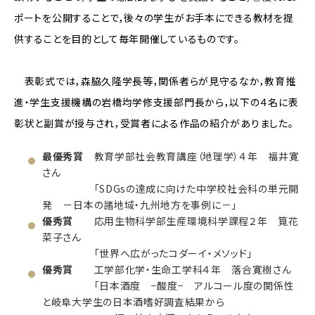
ポートを公開することで，後々の学生がお手本にできる教材を提
供することを目的として毎年開催しているものです。
表彰式では，森脇久隆学長等，関係者らが見守るなか，教育推
進・学生支援機構の岩橋均学修支援部門長から，以下の４名に表
彰状と副賞が授与され，受賞者による作品の紹介がありました。
最優秀賞
教育学部社会教育講座（地理学）４年 福井寛
さん
「SDGsの達成に向けた中学校社会科の単元開
発 －日本の諸地域・九州地方を事例に－」
優秀賞
応用生物科学部生産環境科学課程２年 筧花
菜子さん
「世界へ広がったコダーイ・メソッド」
優秀賞
工学部化学・生命工学科４年 落合寛樹さん
「日本酒度 −酸度− アルコール度の関係性
と岐阜大学生の日本酒嗜好調査結果から