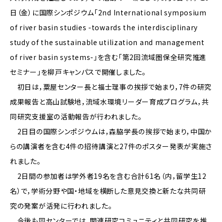
日（金）に国際シンポジウム「2nd International symposium
of river basin studies -towards the interdisciplinary
study of the sustainable utilization and management
of river basin systems-」を含む「第2回流域圏保全研究推進
セミナー」を柳戸キャンパスで開催しました。
初日は，粟屋センター長と福士理事の挨拶で始まり，7件の研究
成果報告と高山試験地，流域水環境リーダー育成プログラム，共
同研究支援室の活動報告が行われました。
2日目の国際シンポジウムは，森脇学長の挨拶で始まり，中国か
らの講演者を含む4件の招待講演と27件のポスター発表が実施さ
れました。
2日間の参加者は学外者19名を含む合計61名（内，留学生12
名）で，学術分野や国・地域を横断した意見交換と新たな共同研
究の発案が活発に行われました。
今後も同センターでは，関連研究コミュニティと共同研究を推