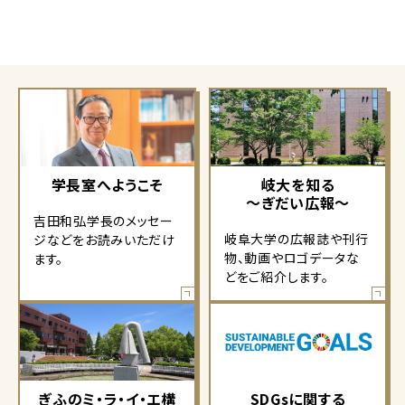
学長室へようこそ
岐大を知る
～ぎだい広報～
吉田和弘学長のメッセー
岐阜大学の広報誌や刊行
ジなどをお読みいただけ
物、動画やロゴデータな
ます。
どをご紹介します。
ぎふのミ・ラ・イ・エ構
SDGsに関する