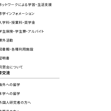
ネットワークによる学習・生活支援
修学インフォメーション
入学料・授業料・奨学金
学生保険・学生寮・アルバイト
課外活動
図書館・各種利用施設
証明書
同窓会について
際交流
海外への留学
本学への留学
外国人研究者の方へ