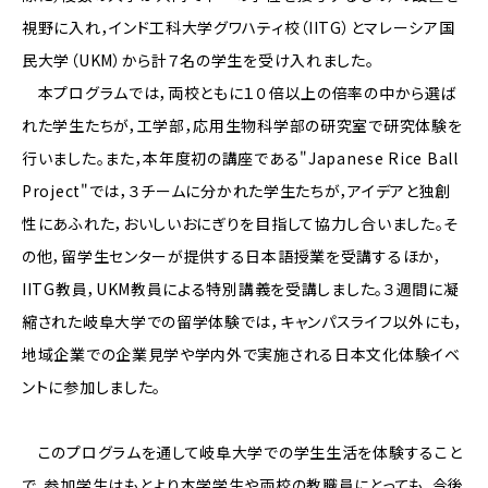
視野に入れ，インド工科大学グワハティ校（IITG）とマレーシア国
民大学（UKM）から計７名の学生を受け入れました。
本プログラムでは，両校ともに１０倍以上の倍率の中から選ば
れた学生たちが，工学部，応用生物科学部の研究室で研究体験を
行いました。また，本年度初の講座である"Japanese Rice Ball
Project"では，３チームに分かれた学生たちが，アイデアと独創
性にあふれた，おいしいおにぎりを目指して協力し合いました。そ
の他，留学生センターが提供する日本語授業を受講するほか，
IITG教員，UKM教員による特別講義を受講しました。３週間に凝
縮された岐阜大学での留学体験では，キャンパスライフ以外にも，
地域企業での企業見学や学内外で実施される日本文化体験イベ
ントに参加しました。
このプログラムを通して岐阜大学での学生生活を体験すること
で，参加学生はもとより本学学生や両校の教職員にとっても，今後