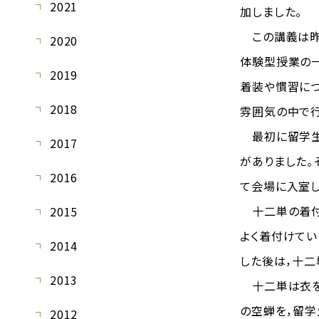
2021
加しました。
この講義は昨年
2020
体験型授業の一
2019
着装や慣習につ
2018
雰囲気の中で行
最初に留学生
2017
がありました。
2016
て会場に入室し
十二単の着付
2015
よく着付けてい
2014
した後は，十二
2013
十二単は衣を紐
の空蝉を，留学
2012