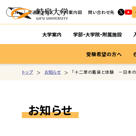
EN
交通アクセス
学内案内図
問い合わせ先
大学案内
学部・大学院・附属施設
受験希望の方へ
トップ
お知らせ
「十二単の着装と体験 －日本の
お知らせ