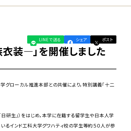
LINEで送る
シェア
ポスト
族衣装―」を開催しました
本学グローカル推進本部との共催により，特別講義「十二
日研生」）をはじめ，本学に在籍する留学生や日本人学
ているインド工科大学グワハティ校の学生等約５０人が参