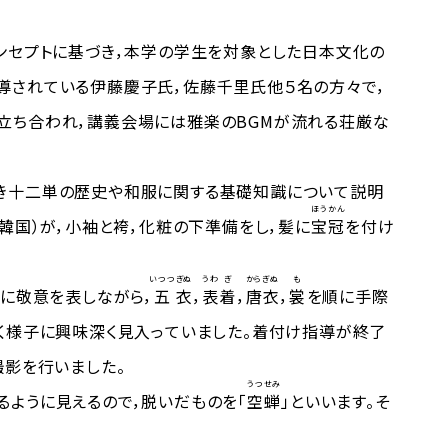
ンセプトに基づき，本学の学生を対象とした日本文化の
導されている伊藤慶子氏，佐藤千里氏他５名の方々で，
立ち合われ，講義会場には雅楽のBGMが流れる荘厳な
き十二単の歴史や和服に関する基礎知識について説明
ほう
かん
韓国）が，小袖と袴，化粧の下準備をし，髪に
宝
冠
を付け
いつつ
ぎぬ
うわ
ぎ
から
ぎぬ
も
んに敬意を表しながら，
五
衣
，
表
着
，
唐
衣
，
裳
を順に手際
く様子に興味深く見入っていました。着付け指導が終了
影を行いました。
うつせみ
ように見えるので，脱いだものを「
空蝉
」といいます。そ