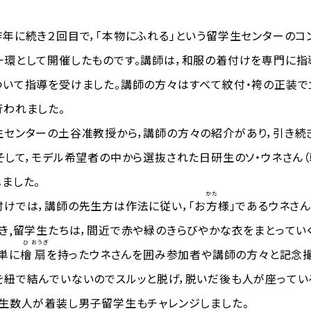
に続き２回目で，「本物にふれる」という留学生センターのコ
環として開催したものです。講師は，和服の着付けを専門に指
いて指導を受けました。講師の方々はすべて紋付・袴の正装で
われました。
センターの土谷准教授から，講師の方々の紹介があり，引き続
そして，モデル希望者の中から選抜された日研生のソ・ウネさん（
ました。
かた
けでは，講師の先生方は作法に従い，「お
方
様」であるウネさ
き,留学生たちは，間近で赤や緑のきらびやかな衣をまとってい
ひ
おうぎ
単に
檜
扇
を持ったウネさんを囲み参加者や講師の方々と記念撮
で結んでいないのでスルッと脱げ，脱いだ後も人が座っている
生数人が着装し男子留学生もチャレンジしました。