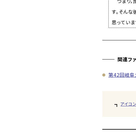
つまり，昆
す。そんな
思っていま
関連フ
第42回岐阜
アイコ