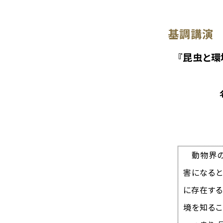
基調講演
『昆虫と
名和昆
動物界のピ
害になると
に存在する
境を知るこ