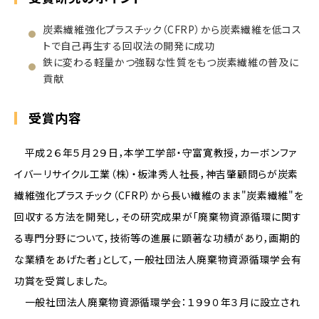
炭素繊維強化プラスチック（CFRP）から炭素繊維を低コス
トで自己再生する回収法の開発に成功
鉄に変わる軽量かつ強靱な性質をもつ炭素繊維の普及に
貢献
受賞内容
平成２６年５月２９日，本学工学部・守富寛教授，カーボンファ
イバーリサイクル工業（株）・板津秀人社長，神吉肇顧問らが炭素
繊維強化プラスチック（CFRP）から長い繊維のまま"炭素繊維"を
回収する方法を開発し，その研究成果が「廃棄物資源循環に関す
る専門分野について，技術等の進展に顕著な功績があり，画期的
な業績をあげた者」として，一般社団法人廃棄物資源循環学会有
功賞を受賞しました。
一般社団法人廃棄物資源循環学会：１９９０年３月に設立され