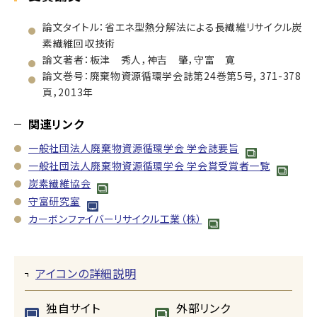
論文タイトル：省エネ型熱分解法による長繊維リサイクル炭
素繊維回収技術
論文著者：板津 秀人，神吉 肇，守富 寛
論文巻号：廃棄物資源循環学会誌第24巻第5号, 371-378
頁，2013年
関連リンク
一般社団法人廃棄物資源循環学会 学会誌要旨
一般社団法人廃棄物資源循環学会 学会賞受賞者一覧
炭素繊維協会
守富研究室
カーボンファイバーリサイクル工業（株）
アイコンの詳細説明
独自サイト
外部リンク