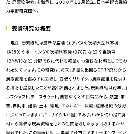
た「廃棄物学会」を継承し，２００８年１２月設立。日本学術会議協
力学術研究団体。
受賞研究の概要
現在，炭素繊維は最新航空機（エアバスの次期大型旅客機
（A380）やボーイングの次期旅客機（B787）など）や自動車
（BMWi3など）分野で鉄に代わる軽量かつ強靱な材料として使わ
れ始めています。この研究は，将来，多量に出回るCFRP廃材から
炭素繊維を傷めずに回収し，安価なリサイクル炭素繊維を提供す
る技術を提案したことが高く評価されました。炭素繊維は釣竿，ゴ
ルフシャフト，テニスラケット，自転車などの日常品から，航空・宇
宙，自動車，建築・土木，環境・エネルギー，医療，産業機械の分野
に拡がっていますが，"リサイクルが鍵"であり，いかに使い捨て廃
材から高価な炭素繊維をもとの性質を残したまま回収するかが
課題でした。この課題に対し，美濃加茂市にあるカーボンファイバ