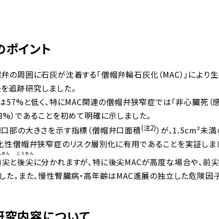
のポイント
弁の周囲に石灰が沈着する「僧帽弁輪石灰化（MAC）」により
を追跡研究しました。
は57%と低く、特にMAC関連の僧帽弁狭窄症では「非心臓死（
8%）であることを初めて明確に示しました。
(注2)
口部の大きさを示す指標（僧帽弁口面積
）が、1.5cm
化性僧帽弁狭窄症のリスク層別化に有用であることを実証しま
んせん
こうせん
前尖
と
後尖
に分かれますが、特に後尖MACが高度な場合や、前
した。また、慢性腎臓病・高年齢はMAC進展の独立した危険因
研究内容について