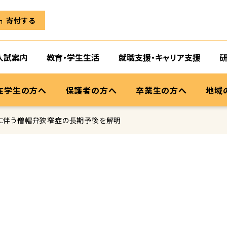
寄付する
入試案内
教育・学生生活
就職支援・キャリア支援
在学生の方へ
保護者の方へ
卒業生の方へ
地域
に伴う僧帽弁狭窄症の長期予後を解明