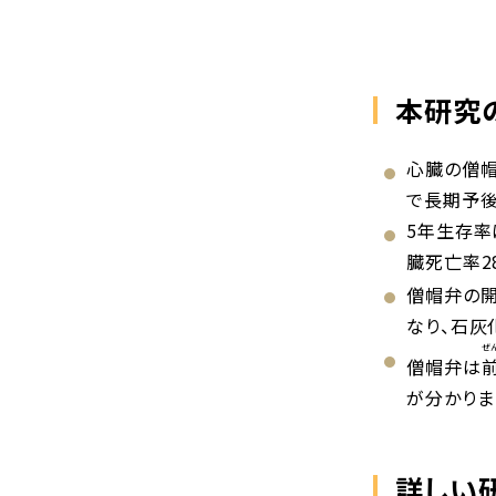
本研究
心臓の僧帽
で長期予後
5年生存率
臓死亡率2
僧帽弁の開
なり、石灰
ぜ
僧帽弁は
が分かりま
詳しい