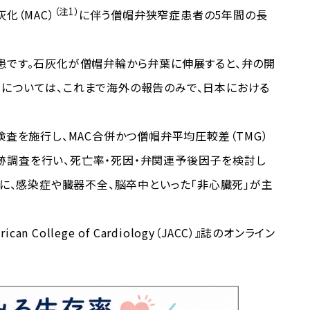
（注1）
灰化（MAC）
に伴う僧帽弁狭窄症患者の5年間の長
患です。石灰化が僧帽弁輪から弁葉に伸展すると、弁の開
細については、これまで海外の報告のみで、日本における
査を施行し、MAC合併かつ僧帽弁平均圧較差（TMG）
の追跡調査を行い、死亡率・死因・弁関連予後因子を検討し
特に、感染症や臓器不全、脳卒中といった「非心臓死」が主
 College of Cardiology（JACC）』誌のオンライン