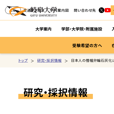
EN
交通アクセス
学内案内図
問い合わせ先
大学案内
学部・大学院・附属施設
受験希望の方へ
トップ
研究・採択情報
日本人の僧帽弁輪石灰化
研究・採択情報