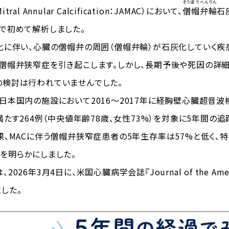
そうぼう
べんりん
Mitral Annular Calcification：JAMAC）において、
僧帽
弁輪
石
で初めて解析しました。
に伴い、心臓の僧帽弁の周囲（僧帽弁輪）が石灰化していく疾
僧帽弁狭窄症を引き起こします。しかし、長期予後や死因の詳
の検討は行われていませんでした。
本国内の施設において2016〜2017年に経胸壁心臓超音波検
を満たす264例（中央値年齢78歳、女性73%）を対象に5年間
果、MACに伴う僧帽弁狭窄症患者の5年生存率は57%と低く、
を明らかにしました。
26年3月4日に、米国心臓病学会誌『Journal of the American
した。