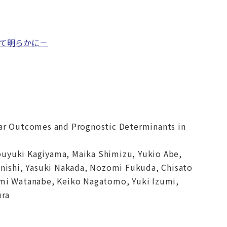
めて明らかに－
Year Outcomes and Prognostic Determinants in
uyuki Kagiyama, Maika Shimizu, Yukio Abe,
anishi, Yasuki Nakada, Nozomi Fukuda, Chisato
omi Watanabe, Keiko Nagatomo, Yuki Izumi,
ura