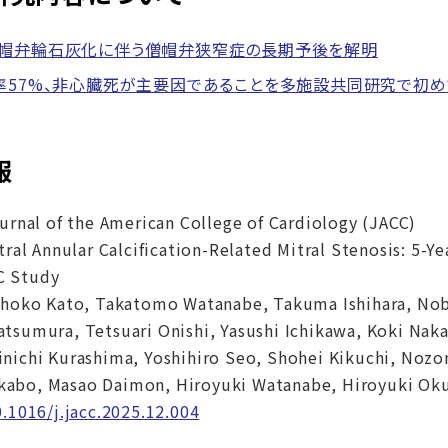
帽弁輪石灰化に伴う僧帽弁狭窄症の長期予後を解明
率57%、非心臓死が主要因であることを多施設共同研究で初
報
urnal of the American College of Cardiology (JACC)
tral Annular Calcification-Related Mitral Stenosis: 5-
C Study
hoko Kato, Takatomo Watanabe, Takuma Ishihara, Nob
atsumura, Tetsuari Onishi, Yasushi Ichikawa, Koki Nak
inichi Kurashima, Yoshihiro Seo, Shohei Kikuchi, Noz
kabo, Masao Daimon, Hiroyuki Watanabe, Hiroyuki Ok
0.1016/j.jacc.2025.12.004