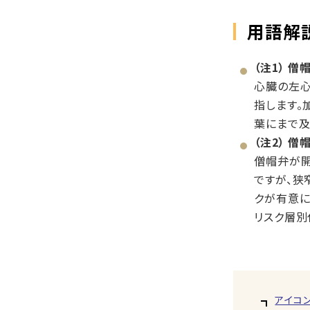
用語解
（注1） 僧帽
心臓の左心
指します。
葉にまで及
（注2） 僧帽
僧帽弁が開
ですが、狭
クが有意に
リスク層別
アイコ