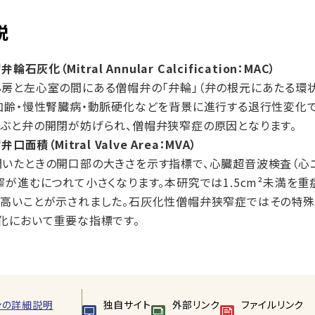
説
弁輪石灰化（Mitral Annular Calcification：MAC）
房と左心室の間にある僧帽弁の「弁輪」（弁の根元にあたる環
加齢・慢性腎臓病・動脈硬化などを背景に進行する退行性変化
ぶと弁の開閉が妨げられ、僧帽弁狭窄症の原因となります。
弁口面積（Mitral Valve Area：MVA）
いたときの開口部の大きさを示す指標で、心臓超音波検査（心エ
窄が進むにつれて小さくなります。本研究では1.5cm²未満を
高いことが示されました。石灰化性僧帽弁狭窄症ではその特殊
化において重要な指標です。
ンの詳細説明
独自サイト
外部リンク
ファイルリンク